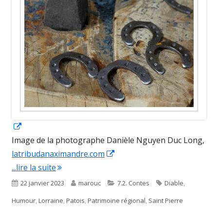
Opens
in
Image de la photographe Danièle Nguyen Duc Long,
a
Opens
latribudanaximandre.com
new
"Lo diāle èt l’mèrchau / Le diable et le maréc
in
...lire la suite
window
a
Published
Author
Categories
Tags
22 janvier 2023
marouc
7.2. Contes
Diable
,
new
on
Humour
,
Lorraine
,
Patois
,
Patrimoine régional
,
Saint Pierre
window