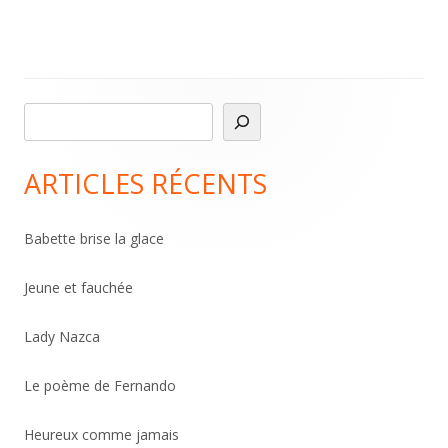
R
Main
e
Sidebar
c
ARTICLES RÉCENTS
h
e
Babette brise la glace
r
c
Jeune et fauchée
h
Lady Nazca
e
r
Le poème de Fernando
Heureux comme jamais