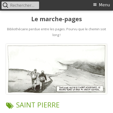
Rechercher :
Primary
Menu
Menu
Skip
Le marche-pages
to
content
Bibliothécaire perdue entre les pages. Pourvu que le chemin soit
long !
TAG:
SAINT PIERRE