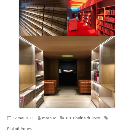
Published
Author
Categories
Tags
12 mai 2023
marouc
8.1. Chaîne du livre
on
Bibliothèques