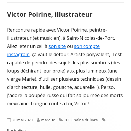
Victor Poirine, illustrateur
Rencontre rapide avec Victor Poirine, peintre-
illustrateur (et musicien), à Saint-Nicolas-de-Port.
Allez jeter un œil à
son site
ou
son compte
instagram
, ça vaut le détour. Artiste polyvalent, il est
capable de peindre des sujets les plus sombres (des
loups déchirant leur proie) aux plus lumineux (une
vierge Marie), d'utiliser plusieurs techniques (dessin
d'architecture, huile, gouache, aquarelle...). Perso,
j'adore la poupée russe qui fait sa journée des morts
mexicaine. Longue route à toi, Victor !
Published
Author
Categories
Tags
20 mai 2023
marouc
8.1. Chaîne du livre
on
Illustration