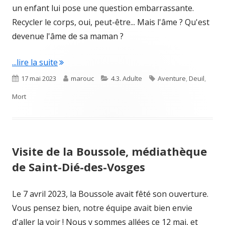
un enfant lui pose une question embarrassante.
Recycler le corps, oui, peut-être... Mais l'âme ? Qu'est
devenue l'âme de sa maman ?
"Les vies de Charlie"
...lire la suite
Published
Author
Categories
Tags
17 mai 2023
marouc
4.3. Adulte
Aventure
,
Deuil
,
on
Mort
Visite de la Boussole, médiathèque
de Saint-Dié-des-Vosges
Le 7 avril 2023, la Boussole avait fêté son ouverture.
Vous pensez bien, notre équipe avait bien envie
d'aller la voir ! Nous y sommes allées ce 12 mai, et