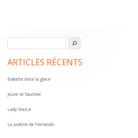
R
Main
e
Sidebar
c
ARTICLES RÉCENTS
h
e
Babette brise la glace
r
c
Jeune et fauchée
h
Lady Nazca
e
r
Le poème de Fernando