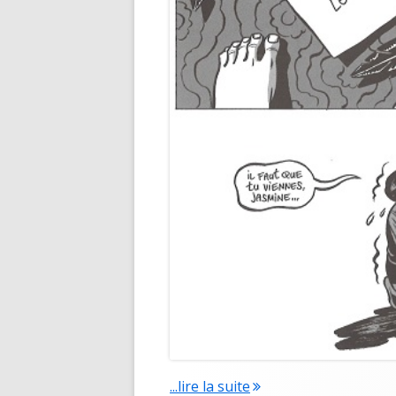
"L’homme gribouillé"
...lire la suite