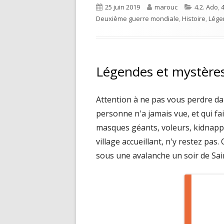
Published
Author
Categorie
25 juin 2019
marouc
4.2. Ado
,
4
on
Deuxième guerre mondiale
,
Histoire
,
Lége
Légendes et mystère
Attention à ne pas vous perdre dan
personne n'a jamais vue, et qui f
masques géants, voleurs, kidnappe
village accueillant, n'y restez pas
sous une avalanche un soir de Sain