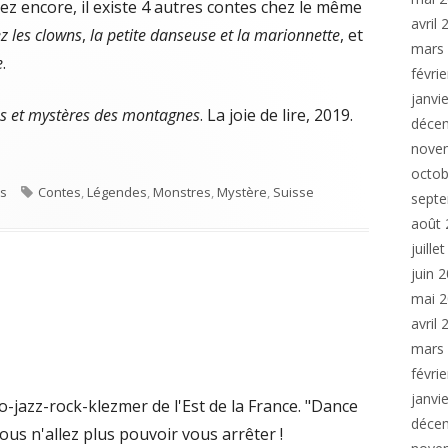
ulez encore, il existe 4 autres contes chez le même
avril
z les clowns
,
la petite danseuse et la marionnette
, et
mars
e
.
févri
janvi
s et mystères des montagnes
. La joie de lire, 2019.
déce
nove
octob
s
Tags
es
Contes
,
Légendes
,
Monstres
,
Mystère
,
Suisse
sept
août 
juille
juin 
mai 
avril
mars
févri
janvi
-jazz-rock-klezmer de l'Est de la France. "Dance
déce
 Vous n'allez plus pouvoir vous arrêter !