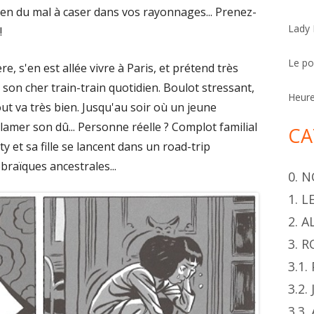
h
en du mal à caser dans vos rayonnages... Prenez-
Lady
e
!
r
Le p
e, s'en est allée vivre à Paris, et prétend très
et son cher train-train quotidien. Boulot stressant,
Heur
tout va très bien. Jusqu'au soir où un jeune
amer son dû... Personne réelle ? Complot familial
CA
ty et sa fille se lancent dans un road-trip
braïques ancestrales...
0. 
1. 
2. 
3. 
3.1
3.2.
3.3.