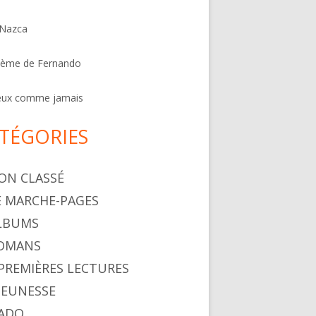
 Nazca
oème de Fernando
eux comme jamais
TÉGORIES
NON CLASSÉ
LE MARCHE-PAGES
ALBUMS
ROMANS
. PREMIÈRES LECTURES
 JEUNESSE
 ADO