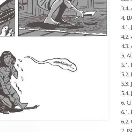
3.4
4. 
4.1.
4.2.
4.3
5. 
5.1.
5.2
5.3.
5.4.
6. 
6.1
6.2.
7. 