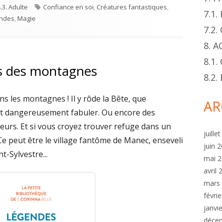
s
Tags
.3. Adulte
Confiance en soi
,
Créatures fantastiques
,
7.1
ndes
,
Magie
7.2
8. 
8.1.
s des montagnes
8.2
s les montagnes ! Il y rôde la Bête, que
AR
ait dangereusement fabuler. Ou encore des
urs. Et si vous croyez trouver refuge dans un
juille
. Ce peut être le village fantôme de Manec, enseveli
juin 
t-Sylvestre...
mai 
avril
mars
févri
janvi
déce