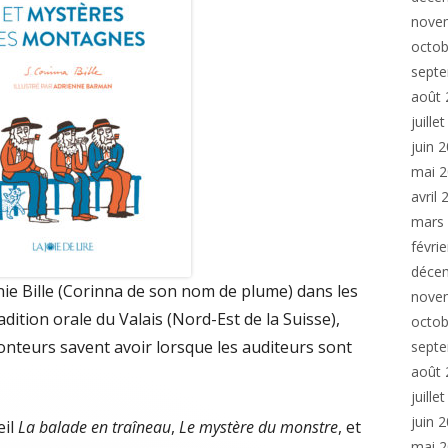
nove
octob
sept
août 
juille
juin 
mai 
avril
mars
févri
déce
nie Bille (Corinna de son nom de plume) dans les
nove
adition orale du Valais (Nord-Est de la Suisse),
octob
nteurs savent avoir lorsque les auditeurs sont
sept
août 
juille
juin 
eil
La balade en traîneau
,
Le mystère du monstre
, et
mai 