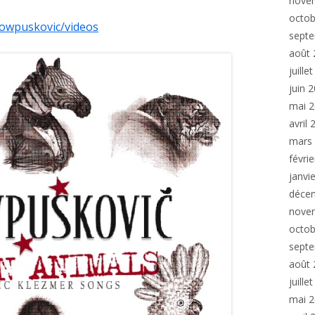
nove
octob
owpuskovic/videos
sept
août 
juille
juin 
mai 
avril
mars
févri
janvi
déce
nove
octob
sept
août 
juille
mai 