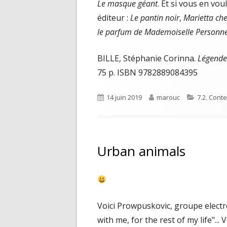
Le masque géant
. Et si vous en vo
éditeur :
Le pantin noir
,
Marietta che
le parfum de Mademoiselle Personn
BILLE, Stéphanie Corinna.
Légende
75 p. ISBN 9782889084395
Published
Author
Categorie
14 juin 2019
marouc
7.2. Cont
on
Urban animals
Voici Prowpuskovic, groupe electro
with me, for the rest of my life"...