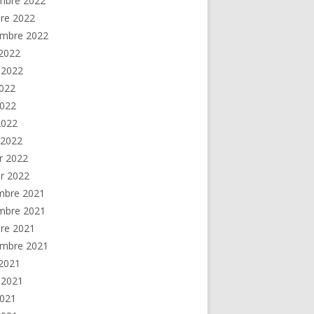
mbre 2022
re 2022
embre 2022
2022
t 2022
2022
2022
 2022
 2022
er 2022
er 2022
mbre 2021
mbre 2021
re 2021
embre 2021
2021
t 2021
2021