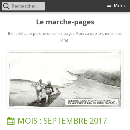
Rechercher :
Primary
Menu
Menu
Skip
Le marche-pages
to
content
Bibliothécaire perdue entre les pages. Pourvu que le chemin soit
long !
MOIS :
SEPTEMBRE 2017