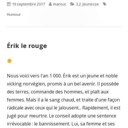
Published
Author
Categories
Tags
19 septembre 2017
marouc
3.2. Jeunesse
on
Humour
Érik le rouge
Nous voici vers l'an 1 000. Érik est un jeune et noble
vicking norvégien, promis à un bel avenir. Il possède
des terres, commande des hommes, et plaît aux
femmes. Mais il a le sang chaud, et traite d'une façon
radicale avec ceux qui le jalousent... Rapidement, il est
jugé pour meurtre. Le conseil adopte une sentence
irrévocable : le bannissement. Lui, sa femme et ses