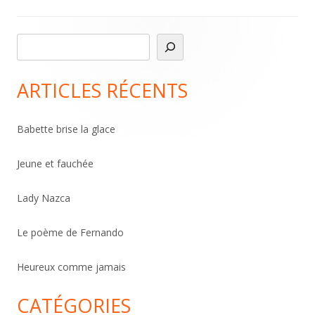
R
Main
e
Sidebar
c
ARTICLES RÉCENTS
h
e
Babette brise la glace
r
c
Jeune et fauchée
h
Lady Nazca
e
r
Le poème de Fernando
Heureux comme jamais
CATÉGORIES