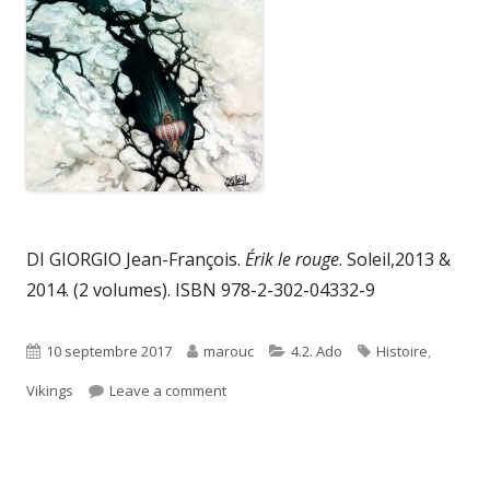
DI GIORGIO Jean-François.
Érik le rouge
. Soleil,2013 &
2014. (2 volumes). ISBN
978-2-302-04332-9
Published
Author
Categories
Tags
10 septembre 2017
marouc
4.2. Ado
Histoire
,
on
on Érik le rouge
Vikings
Leave a comment