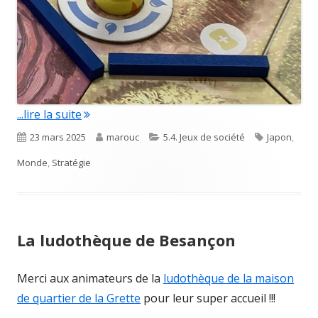
"Takenoko"
...lire la suite
Published
Author
Categories
Tags
23 mars 2025
marouc
5.4. Jeux de société
Japon
,
on
Monde
,
Stratégie
La ludothèque de Besançon
Merci aux animateurs de la
ludothèque de la maison
de quartier de la Grette
pour leur super accueil !!!