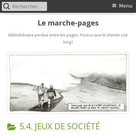
Rechercher :
Primary
Menu
Menu
Skip
Le marche-pages
to
content
Bibliothécaire perdue entre les pages. Pourvu que le chemin soit
long !
CATEGORY:
5.4. JEUX DE SOCIÉTÉ