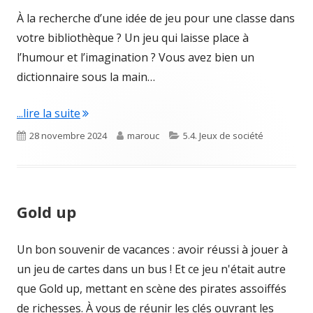
À la recherche d’une idée de jeu pour une classe dans
votre bibliothèque ? Un jeu qui laisse place à
l’humour et l’imagination ? Vous avez bien un
dictionnaire sous la main…
"Le jeu du dictionnaire"
...lire la suite
Published
Author
Categories
28 novembre 2024
marouc
5.4. Jeux de société
on
Gold up
Un bon souvenir de vacances : avoir réussi à jouer à
un jeu de cartes dans un bus ! Et ce jeu n'était autre
que Gold up, mettant en scène des pirates assoiffés
de richesses. À vous de réunir les clés ouvrant les