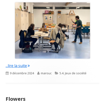
"La ludothèque de Besançon"
...lire la suite
Published
Author
Categories
9 décembre 2024
marouc
5.4. Jeux de société
on
Flowers