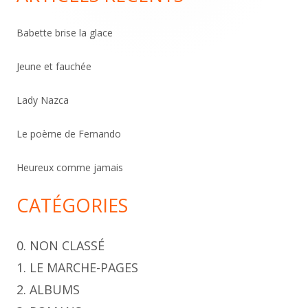
h
e
Babette brise la glace
r
c
Jeune et fauchée
h
Lady Nazca
e
r
Le poème de Fernando
Heureux comme jamais
CATÉGORIES
0. NON CLASSÉ
1. LE MARCHE-PAGES
2. ALBUMS