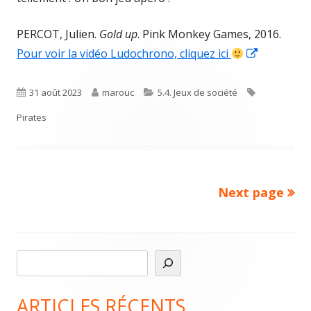
PERCOT, Julien.
Gold up
. Pink Monkey Games, 2016.
Opens
Pour voir la vidéo Ludochrono, cliquez ici
in
a
Published
Author
Categories
Tags
31 août 2023
marouc
5.4. Jeux de société
new
on
Pirates
window
Next page
Pagination
des
publications
R
Main
e
Sidebar
c
ARTICLES RÉCENTS