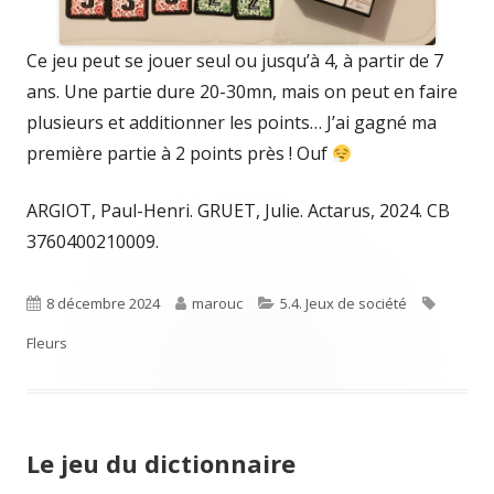
Ce jeu peut se jouer seul ou jusqu’à 4, à partir de 7
ans. Une partie dure 20-30mn, mais on peut en faire
plusieurs et additionner les points… J’ai gagné ma
première partie à 2 points près ! Ouf
ARGIOT, Paul-Henri. GRUET, Julie. Actarus, 2024. CB
3760400210009.
Published
Author
Categories
Tags
8 décembre 2024
marouc
5.4. Jeux de société
on
Fleurs
Le jeu du dictionnaire