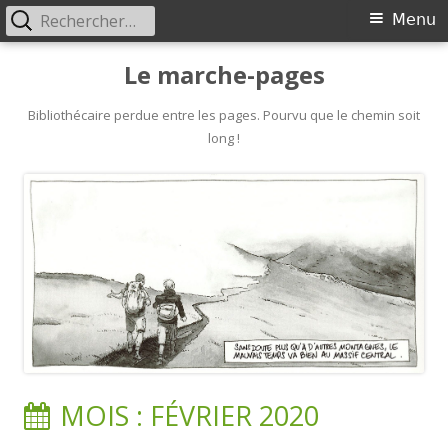
Rechercher :
Primary
Menu
Menu
Skip
Le marche-pages
to
content
Bibliothécaire perdue entre les pages. Pourvu que le chemin soit
long !
MOIS :
FÉVRIER 2020