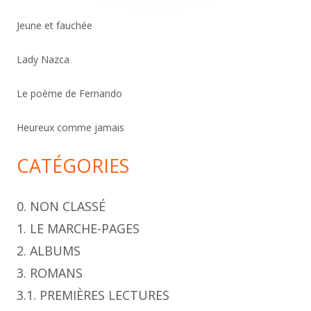
r
c
Jeune et fauchée
h
Lady Nazca
e
r
Le poème de Fernando
Heureux comme jamais
CATÉGORIES
0. NON CLASSÉ
1. LE MARCHE-PAGES
2. ALBUMS
3. ROMANS
3.1. PREMIÈRES LECTURES