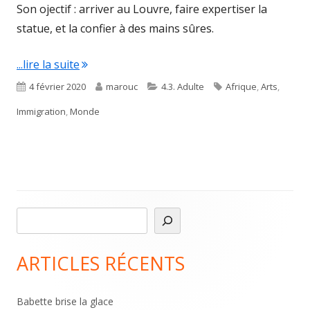
Son ojectif : arriver au Louvre, faire expertiser la
statue, et la confier à des mains sûres.
"Une maternité rouge"
...lire la suite
Published
Author
Categories
Tags
4 février 2020
marouc
4.3. Adulte
Afrique
,
Arts
,
on
Immigration
,
Monde
R
Main
e
Sidebar
c
ARTICLES RÉCENTS
h
e
Babette brise la glace