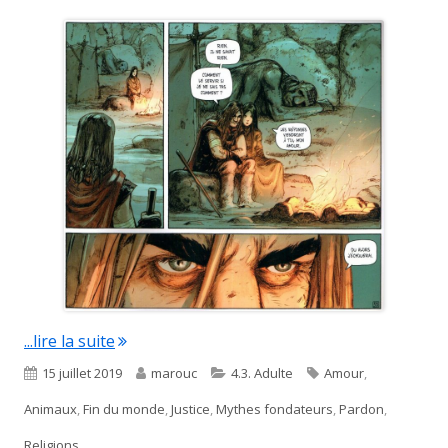
"Noé"
...lire la suite
Published
Author
Categories
Tags
15 juillet 2019
marouc
4.3. Adulte
Amour
,
on
Animaux
,
Fin du monde
,
Justice
,
Mythes fondateurs
,
Pardon
,
Religions