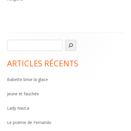
R
Main
e
Sidebar
c
ARTICLES RÉCENTS
h
e
Babette brise la glace
r
c
Jeune et fauchée
h
Lady Nazca
e
r
Le poème de Fernando