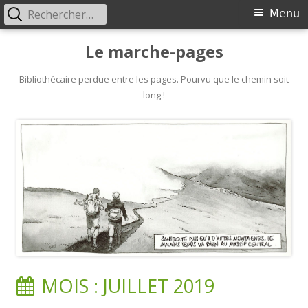
Rechercher :
Primary
Menu
Menu
Skip
Le marche-pages
to
content
Bibliothécaire perdue entre les pages. Pourvu que le chemin soit
long !
MOIS :
JUILLET 2019