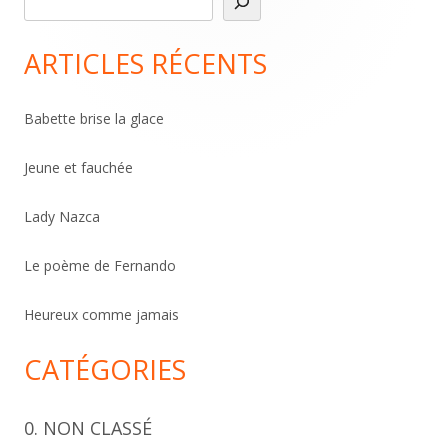
Main
e
Sidebar
c
ARTICLES RÉCENTS
h
e
Babette brise la glace
r
c
Jeune et fauchée
h
Lady Nazca
e
r
Le poème de Fernando
Heureux comme jamais
CATÉGORIES
0. NON CLASSÉ