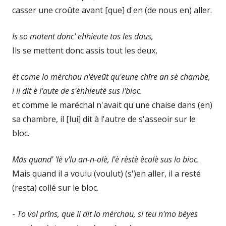
casser une croûte avant [que] d'en (de nous en) aller.
Is so motent donc' ehhieute tos les dous,
Ils se mettent donc assis tout les deux,
èt come lo mèrchau n'èveūt qu'eune chīre an sè chambe,
i li dit è l'aute de s'èhhieutè sus l'bioc.
et comme le maréchal n'avait qu'une chaise dans (en)
sa chambre, il [lui] dit à l'autre de s'asseoir sur le
bloc.
Mās quand' 'lè v'lu an-n-olè, l'è rèstè ècolè sus lo bioc.
Mais quand il a voulu (voulut) (s')en aller, il a resté
(resta) collé sur le bloc.
-
To vol prîns, que li dit lo mèrchau, si teu n'mo bèyes