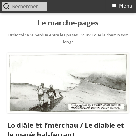
Rechercher :
Primary
Menu
Menu
Skip
Le marche-pages
to
content
Bibliothécaire perdue entre les pages. Pourvu que le chemin soit
long !
Lo diāle èt l’mèrchau / Le diable et
le maréchal-ferrant