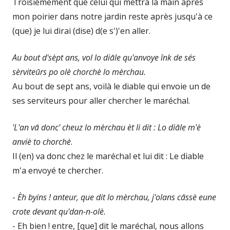
Troisièmement que celui qui mettra la main après
mon poirier dans notre jardin reste après jusqu'à ce
(que) je lui dirai (dise) d(e s')'en aller.
Au bout d'sèpt ans, vol lo diāle qu'anvoye înk de sés
sèrviteūrs po olè chorchè lo mèrchau.
Au bout de sept ans, voilà le diable qui envoie un de
ses serviteurs pour aller chercher le maréchal.
'L'an vā donc' cheuz lo mèrchau èt li dit : Lo diāle m'è
anviè to chorchè
.
Il (en) va donc chez le maréchal et lui dit : Le diable
m'a envoyé te chercher.
-
Èh byins ! anteur, que dit lo mèrchau, j'olans cāssè eune
crote devant qu'dan-n-olè.
- Eh bien ! entre, [que] dit le maréchal, nous allons