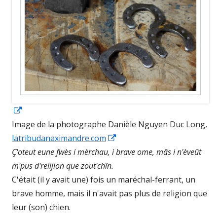
Opens
in
Image de la photographe Danièle Nguyen Duc Long,
a
Opens
latribudanaximandre.com
new
in
Ç'oteut eune fwès i mèrchau, i brave ome, mās i n'èveūt
window
a
m'pus d'relijion que zout'chîn.
new
C'était (il y avait une) fois un maréchal-ferrant, un
window
brave homme, mais il n'avait pas plus de religion que
leur (son) chien.