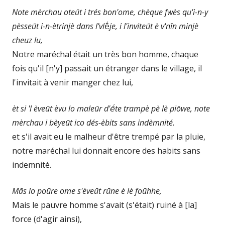
Note mèrchau oteūt i trés bon'ome, chèque fwès qu'i-n-y
pèsseūt i-n-ètrinjè dans l'vl
ḗ
je, i l'inviteūt è v'nîn minjè
cheuz lu,
Notre maréchal était un très bon homme, chaque
fois qu'il [n'y] passait un étranger dans le village, il
l'invitait à venir manger chez lui,
èt si 'l èveūt èvu lo maleūr d'ḗte trampè pè lè piōwe, note
mèrchau i bèyeūt ico dés-èbits sans indèmnité.
et s'il avait eu le malheur d'être trempé par la pluie,
notre maréchal lui donnait encore des habits sans
indemnité.
Mās lo poūre ome s'èveūt rūne è lè foūhhe,
Mais le pauvre homme s'avait (s'était) ruiné à [la]
force (d'agir ainsi),