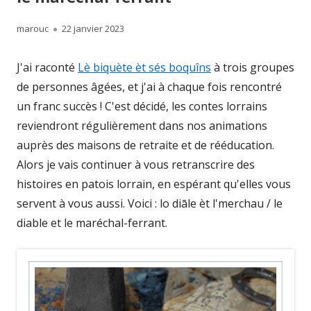
Author
Published
marouc
22 janvier 2023
on
J'ai raconté
Lè biquète èt sés boquîns
à trois groupes
de personnes âgées, et j'ai à chaque fois rencontré
un franc succès ! C'est décidé, les contes lorrains
reviendront régulièrement dans nos animations
auprès des maisons de retraite et de rééducation.
Alors je vais continuer à vous retranscrire des
histoires en patois lorrain, en espérant qu'elles vous
servent à vous aussi. Voici : lo diāle èt l'merchau / le
diable et le maréchal-ferrant.