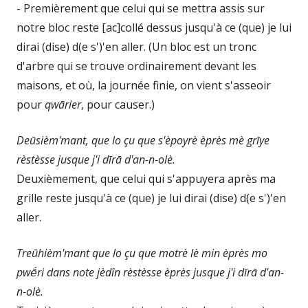
- Premièrement que celui qui se mettra assis sur
notre bloc reste [ac]collé dessus jusqu'à ce (que) je lui
dirai (dise) d(e s')'en aller. (Un bloc est un tronc
d'arbre qui se trouve ordinairement devant les
maisons, et où, la journée finie, on vient s'asseoir
pour
qwārier
, pour causer.)
Deūsièm'mant, que lo çu que s'èpoyrè èprès mè grīye
rèstèsse jusque j'i dīrā d'an-n-olè.
Deuxièmement, que celui qui s'appuyera après ma
grille reste jusqu'à ce (que) je lui dirai (dise) d(e s')'en
aller.
Treūhièm'mant que lo çu que motrè lè min èprès mo
pwḗri dans note jèdîn rèstèsse èprès jusque j'i
dīrā d'an-
n-olè.