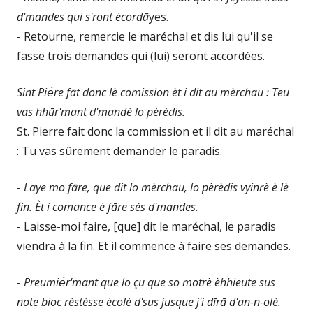
d'mandes qui s'ront ècordā
yes.
- Retourne, remercie le maréchal et dis lui qu'il se
fasse trois demandes qui (lui) seront accordées.
Sint Piḗre fāt donc lè comission èt i dit au mèrchau : Teu
vas hhūr'mant d'mandè lo pèrèdis.
St. Pierre fait donc la commission et il dit au maréchal
: Tu vas sûrement demander le paradis.
-
Laye mo fāre, que dit lo mèrchau, lo pèrèdis vyinrè è lè
fin. Èt i comance è fāre sés d'mandes.
- Laisse-moi faire, [que] dit le maréchal, le paradis
viendra à la fin. Et il commence à faire ses demandes.
-
Preumiḗr'mant que lo çu que so motrè èhhieute sus
note bioc rèstèsse ècolè d'sus jusque j'i dīrā d'an-n-olè.