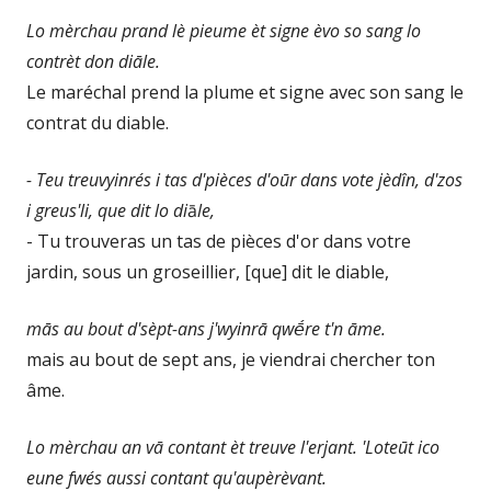
Lo mèrchau prand lè pieume èt signe èvo so sang lo
contrèt don diāle.
Le maréchal prend la plume et signe avec son sang le
contrat du diable.
- Teu treuvyinrés i tas d'pièces d'oūr dans vote jèdîn, d'zos
i greus'li, que dit lo di
ā
le,
- Tu trouveras un tas de pièces d'or dans votre
jardin, sous un groseillier, [que] dit le diable,
mās au bout d'sèpt-ans j'wyinrā qwḗre t'n āme.
mais au bout de sept ans, je viendrai chercher ton
âme.
Lo mèrchau an vā contant èt treuve l'erjant. 'Loteūt ico
eune fwés aussi contant qu'aupèrèvant.