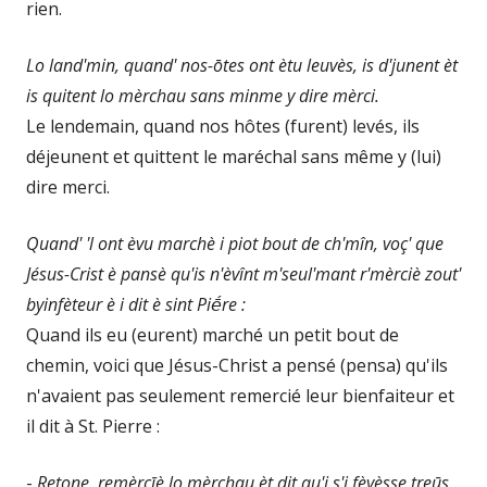
rien.
Lo land'min, quand' nos-ōtes ont ètu leuvès, is d'junent èt
is quitent lo mèrchau sans minme y dire mèrci.
Le lendemain, quand nos hôtes (furent) levés, ils
déjeunent et quittent le maréchal sans même y (lui)
dire merci.
Quand' 'l ont èvu marchè i piot bout de ch'mîn, voç' que
Jésus-Crist è pansè qu'is n'èvînt m'seul'mant r'mèrciè zout'
byinfèteur è i dit è sint Piḗre :
Quand ils eu (eurent) marché un petit bout de
chemin, voici que Jésus-Christ a pensé (pensa) qu'ils
n'avaient pas seulement remercié leur bienfaiteur et
il dit à St. Pierre :
-
Retone, remèrcīè lo mèrchau èt dit qu'i s'i fèyèsse treūs