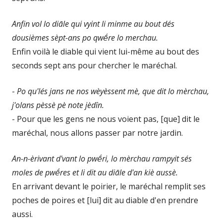
Anfin vol lo diāle qui vyint li minme au bout dés
dousièmes sèpt-ans po qwḗre lo merchau.
Enfin voilà le diable qui vient lui-même au bout des
seconds sept ans pour chercher le maréchal.
-
Po qu'lés jans ne nos wèyèssent mè, que dit lo mèrchau,
j'olans pèssè pè note jèdîn.
- Pour que les gens ne nous voient pas, [que] dit le
maréchal, nous allons passer par notre jardin.
An-n-èrivant d'vant lo pwḗri, lo mèrchau rampyit sés
moles de pwḗres et li dit au diāle d'an kiè aussè.
En arrivant devant le poirier, le maréchal remplit ses
poches de poires et [lui] dit au diable d'en prendre
aussi.