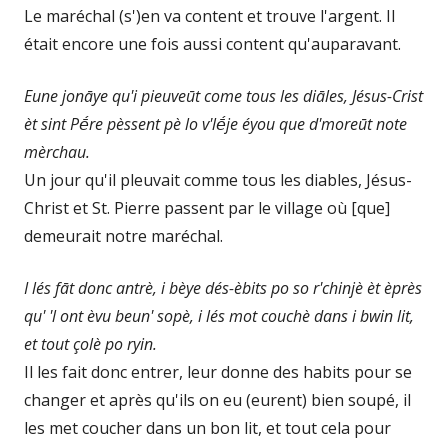
Le maréchal (s')en va content et trouve l'argent. Il
était encore une fois aussi content qu'auparavant.
Eune jonāye qu'i pieuveūt come tous les diāles, Jésus-Crist
èt sint Pḗre pèssent pè lo v'lḗje éyou que d'moreūt note
mèrchau.
Un jour qu'il pleuvait comme tous les diables, Jésus-
Christ et St. Pierre passent par le village où [que]
demeurait notre maréchal.
I lés fāt donc antrè, i bèye dés-èbits po so r'chinjè èt èprès
qu' 'l ont èvu beun' sopè, i lés mot couchè dans i bwin lit,
et tout çolè po ryin.
Il les fait donc entrer, leur donne des habits pour se
changer et après qu'ils on eu (eurent) bien soupé, il
les met coucher dans un bon lit, et tout cela pour