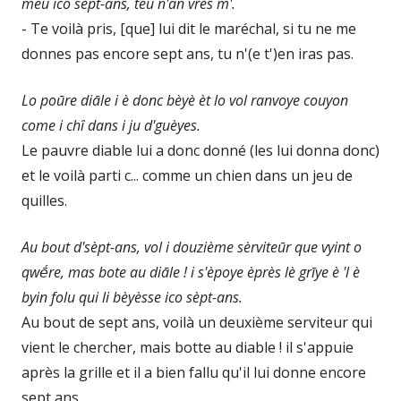
meu ico sèpt-ans, teu n'an vrés m'.
- Te voilà pris, [que] lui dit le maréchal, si tu ne me
donnes pas encore sept ans, tu n'(e t')en iras pas.
Lo poūre diāle i è donc bèyè èt lo vol ranvoye couyon
come i chî dans i ju d'guèyes.
Le pauvre diable lui a donc donné (les lui donna donc)
et le voilà parti c... comme un chien dans un jeu de
quilles.
Au bout d'sèpt-ans, vol i douzième sèrviteūr que vyint o
qwḗre, mas bote au diāle ! i s'èpoye èprès lè grīye è 'l è
byin folu qui li bèyèsse ico sèpt-ans.
Au bout de sept ans, voilà un deuxième serviteur qui
vient le chercher, mais botte au diable ! il s'appuie
après la grille et il a bien fallu qu'il lui donne encore
sept ans.