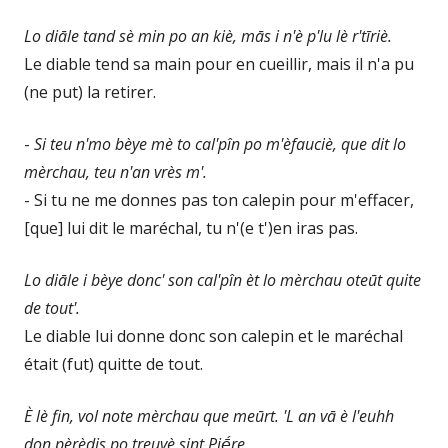
Lo diāle tand sè min po an kiè, mās i n'è p'lu lè r'tīriè.
Le diable tend sa main pour en cueillir, mais il n'a pu
(ne put) la retirer.
-
Si teu n'mo bèye mè to cal'pîn po m'èfauciè, que dit lo
mèrchau, teu n'an vrès m'.
- Si tu ne me donnes pas ton calepin pour m'effacer,
[que] lui dit le maréchal, tu n'(e t')en iras pas.
Lo diāle i bèye donc' son cal'pîn èt lo mèrchau oteūt quite
de tout'.
Le diable lui donne donc son calepin et le maréchal
était (fut) quitte de tout.
È lè fin, vol note mèrchau que meūrt. 'L an vā è l'euhh
don pèrèdis po treuvè sint Piḗre,