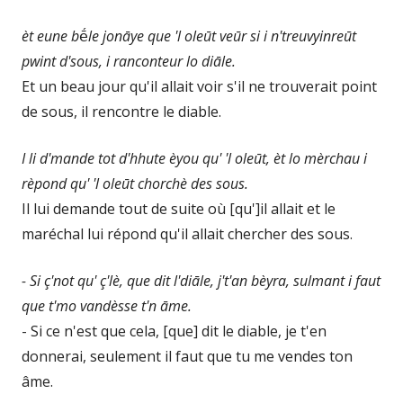
èt eune b
ḗ
le jonāye que 'l oleūt veūr si i n'treuvyinreūt
pwint d'sous, i ranconteur lo diāle.
Et un beau jour qu'il allait voir s'il ne trouverait point
de sous, il rencontre le diable.
I li d'mande tot d'hhute èyou qu' 'l oleūt, èt lo mèrchau i
rèpond qu' 'l oleūt chorchè des sous.
Il lui demande tout de suite où [qu']il allait et le
maréchal lui répond qu'il allait chercher des sous.
- Si ç'not qu' ç'lè, que dit l'diāle, j't'an bèyra, sulmant i faut
que t'mo vandèsse t'n āme.
- Si ce n'est que cela, [que] dit le diable, je t'en
donnerai, seulement il faut que tu me vendes ton
âme.