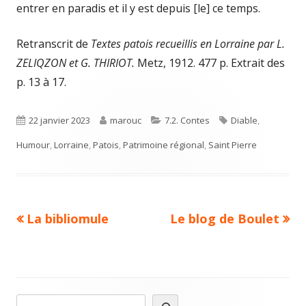
entrer en paradis et il y est depuis [le] ce temps.
Retranscrit de
Textes patois recueillis en Lorraine par L.
ZELIQZON
et G. THIRIOT.
Metz, 1912. 477 p. Extrait des
p. 13 à 17.
Published
Author
Categories
Tags
22 janvier 2023
marouc
7.2. Contes
Diable
,
on
Humour
,
Lorraine
,
Patois
,
Patrimoine régional
,
Saint Pierre
Previous
Next
La bibliomule
Le blog de Boulet
Navigation
article:
article:
de
l’article
R