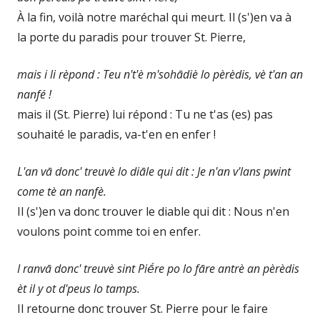
À la fin, voilà notre maréchal qui meurt. Il (s')en va à
la porte du paradis pour trouver St. Pierre,
mais i li rèpond : Teu n't'è m'sohādiè lo pèrèdis, vè t'an an
nanfé !
mais il (St. Pierre) lui répond : Tu ne t'as (es) pas
souhaité le paradis, va-t'en en enfer !
L'an vā donc' treuvè lo diāle qui dit : Je n'an v'lans pwint
come tè an nanfè.
Il (s')en va donc trouver le diable qui dit : Nous n'en
voulons point comme toi en enfer.
I ranvā donc' treuvè sint Piḗre po lo fāre antrè an pèrèdis
èt il y ot d'peus lo tamps.
Il retourne donc trouver St. Pierre pour le faire