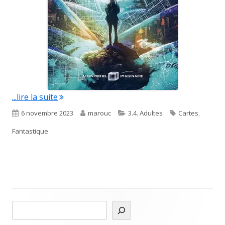
"Les Cartographes"
...lire la suite
Published
Author
Categories
Tags
6 novembre 2023
marouc
3.4. Adultes
Cartes
,
on
Fantastique
R
Main
e