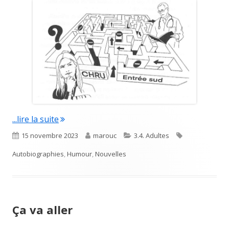
"Babette dans le rétro"
...lire la suite
Published
Author
Categories
Tags
15 novembre 2023
marouc
3.4. Adultes
on
Autobiographies
,
Humour
,
Nouvelles
Ça va aller