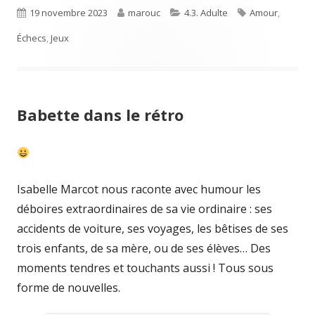
Published
Author
Categories
Tags
19 novembre 2023
marouc
4.3. Adulte
Amour
,
on
Échecs
,
Jeux
Babette dans le rétro
Isabelle Marcot nous raconte avec humour les
déboires extraordinaires de sa vie ordinaire : ses
accidents de voiture, ses voyages, les bêtises de ses
trois enfants, de sa mère, ou de ses élèves… Des
moments tendres et touchants aussi ! Tous sous
forme de nouvelles.