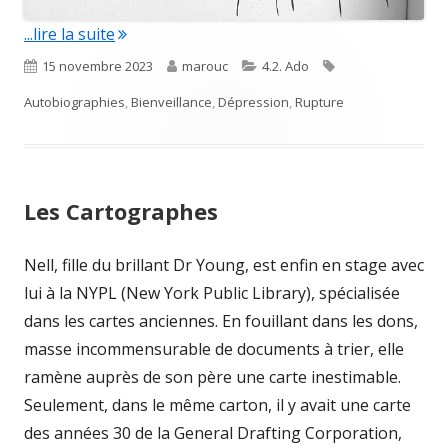
"Ça va aller"
...lire la suite
Published
Author
Categories
Tags
15 novembre 2023
marouc
4.2. Ado
on
Autobiographies
,
Bienveillance
,
Dépression
,
Rupture
Les Cartographes
Nell, fille du brillant Dr Young, est enfin en stage avec
lui à la NYPL (New York Public Library), spécialisée
dans les cartes anciennes. En fouillant dans les dons,
masse incommensurable de documents à trier, elle
ramène auprès de son père une carte inestimable.
Seulement, dans le même carton, il y avait une carte
des années 30 de la General Drafting Corporation,