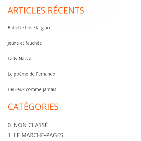
Sidebar
c
ARTICLES RÉCENTS
h
e
Babette brise la glace
r
c
Jeune et fauchée
h
Lady Nazca
e
r
Le poème de Fernando
Heureux comme jamais
CATÉGORIES
0. NON CLASSÉ
1. LE MARCHE-PAGES