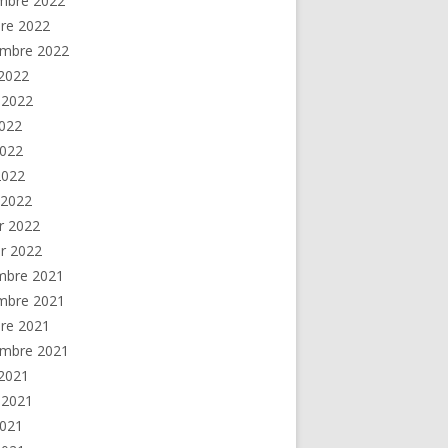
mbre 2022
re 2022
embre 2022
2022
t 2022
2022
2022
 2022
 2022
er 2022
er 2022
mbre 2021
mbre 2021
re 2021
embre 2021
2021
t 2021
2021