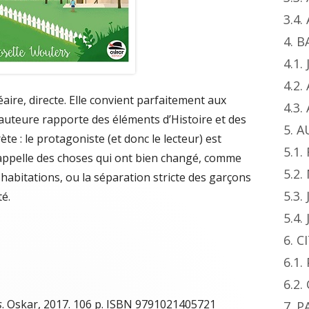
3.4
4. 
4.1.
4.2.
inéaire, directe. Elle convient parfaitement aux
4.3
, l’auteure rapporte des éléments d’Histoire et des
5. 
e : le protagoniste (et donc le lecteur) est
5.1.
rappelle des choses qui ont bien changé, comme
5.2
 habitations, ou la séparation stricte des garçons
5.3.
té.
5.4.
6. 
6.1
6.2.
s
. Oskar, 2017. 106 p. ISBN 9791021405721
7. 