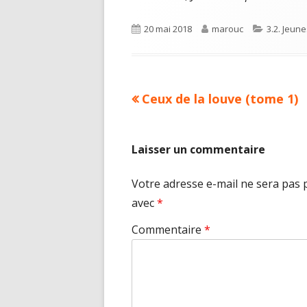
Published
Author
Categorie
20 mai 2018
marouc
3.2. Jeun
on
Previous
Ceux de la louve (tome 1)
Navigation
article:
de
Laisser un commentaire
l’article
Votre adresse e-mail ne sera pas 
avec
*
Commentaire
*