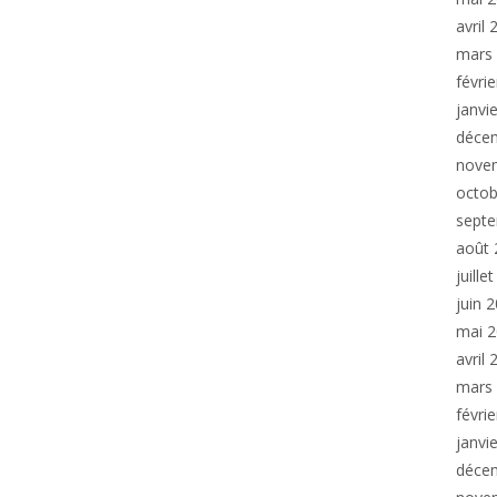
avril
mars
févri
janvi
déce
nove
octob
sept
août 
juille
juin 
mai 
avril
mars
févri
janvi
déce