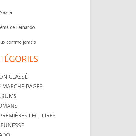
 Nazca
oème de Fernando
eux comme jamais
TÉGORIES
NON CLASSÉ
LE MARCHE-PAGES
ALBUMS
ROMANS
. PREMIÈRES LECTURES
 JEUNESSE
 ADO