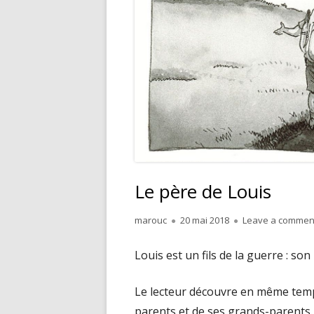
Le père de Louis
Author
Published
marouc
20 mai 2018
Leave a commen
on
Louis est un fils de la guerre : so
Le lecteur découvre en même temps
parents et de ses grands-parents. 