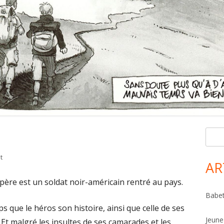
R
Ma
e
Si
on Le père de Louis
t
c
AR
h
n père est un soldat noir-américain rentré au pays.
e
Babet
r
 que le héros son histoire, ainsi que celle de ses
c
Jeune
Et malgré les insultes de ses camarades et les