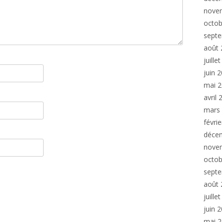
nove
octob
sept
août 
juille
juin 
mai 
avril
mars
févri
déce
nove
octob
sept
août 
juille
juin 
mai 