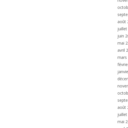
nove
octob
sept
août 
juille
juin 
mai 
avril
mars
févri
janvi
déce
nove
octob
sept
août 
juille
mai 