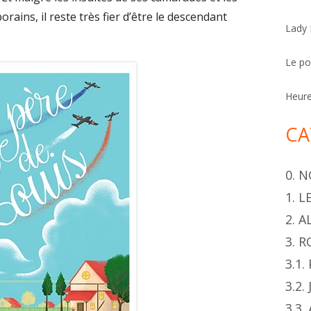
h
ains, il reste très fier d’être le descendant
Lady
e
r
Le p
Heur
CA
0. 
1. 
2. 
3. 
3.1
3.2.
3.3.