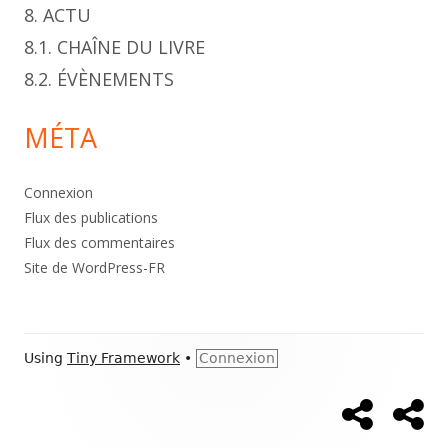
8. ACTU
8.1. CHAÎNE DU LIVRE
8.2. ÉVÈNEMENTS
MÉTA
Connexion
Flux des publications
Flux des commentaires
Site de WordPress-FR
Footer
Using
Tiny Framework
•
Connexion
Content
Accueil
À
Social
pr
Links