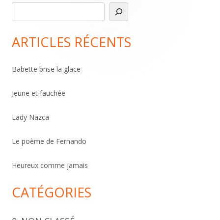
R
Main
e
Sidebar
c
ARTICLES RÉCENTS
h
e
Babette brise la glace
r
c
Jeune et fauchée
h
Lady Nazca
e
r
Le poème de Fernando
Heureux comme jamais
CATÉGORIES