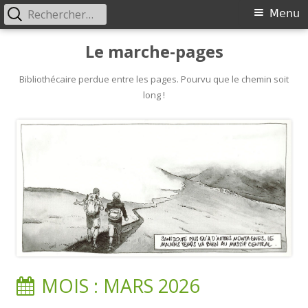
Rechercher :
Primary
Menu
Menu
Skip
Le marche-pages
to
content
Bibliothécaire perdue entre les pages. Pourvu que le chemin soit
long !
MOIS :
MARS 2026