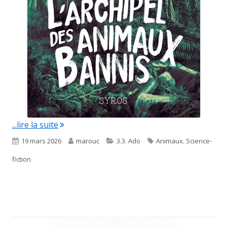
"L’archipel des animaux bannis"
...lire la suite
Published
Author
Categories
Tags
19 mars 2026
marouc
3.3. Ado
Animaux
,
Science-
on
fiction