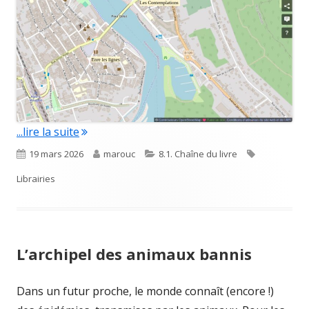
"Deux nouvelles librairies à Pont-à-Mousso
...lire la suite
Published
Author
Categories
Tags
19 mars 2026
marouc
8.1. Chaîne du livre
on
Librairies
L’archipel des animaux bannis
Dans un futur proche, le monde connaît (encore !)