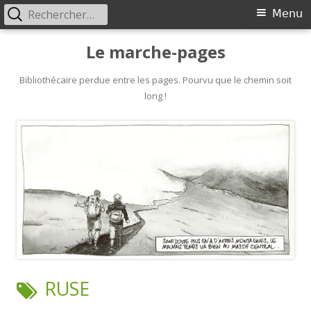
Rechercher :
Primary
Menu
Menu
Skip
Le marche-pages
to
content
Bibliothécaire perdue entre les pages. Pourvu que le chemin soit
long !
TAG:
RUSE