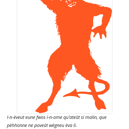
I-n-èveut eune fwos i-n-ome qu'ateūt si malin, que
pèhhonne ne poveūt wégneu èva li.