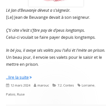
Lè Jan d'Beuvanje dèveut a s'sègneūr.
[Le] Jean de Beuvange devait à son seigneur.
Ç'ti cète v'leūt s'fāre pay de d'peus longtamps.
Celui-ci voulait se faire payer depuis longtemps.
In bé jou, il avoye sés valèts pou l'sḗsi èt l'mète an prison.
Un beau jour, il envoie ses valets pour le saisir et le
mettre en prison.
"Lè jan d’Beuvange / Le Jean de Beuvange"
...lire la suite
Published
Author
Categories
Tags
12 mars 2024
marouc
7.2. Contes
Lorraine
,
on
Patois
,
Ruse