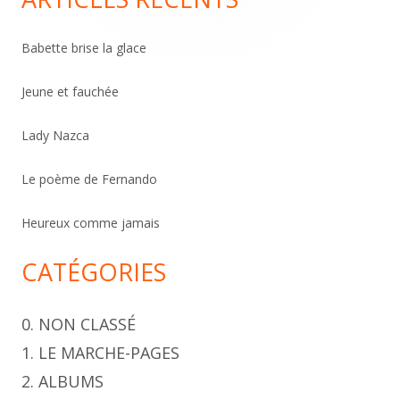
h
e
Babette brise la glace
r
c
Jeune et fauchée
h
Lady Nazca
e
r
Le poème de Fernando
Heureux comme jamais
CATÉGORIES
0. NON CLASSÉ
1. LE MARCHE-PAGES
2. ALBUMS