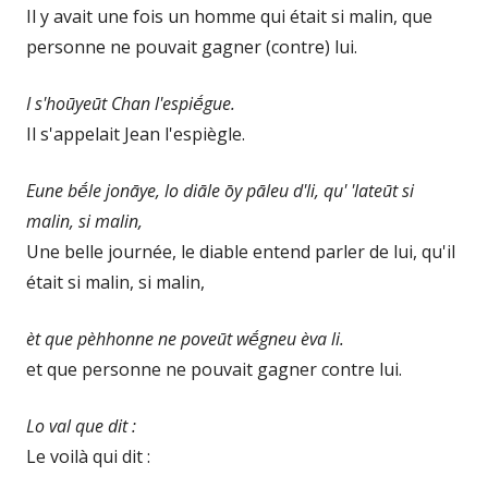
Il y avait une fois un homme qui était si malin, que
personne ne pouvait gagner (contre) lui.
I s'hoūyeūt Chan l'espiḗgue.
Il s'appelait Jean l'espiègle.
Eune bḗle jonāye, lo diāle ōy pāleu d'li, qu' 'lateūt si
malin, si malin,
Une belle journée, le diable entend parler de lui, qu'il
était si malin, si malin,
èt que pèhhonne ne poveūt wḗgneu èva li.
et que personne ne pouvait gagner contre lui.
Lo val que dit :
Le voilà qui dit :