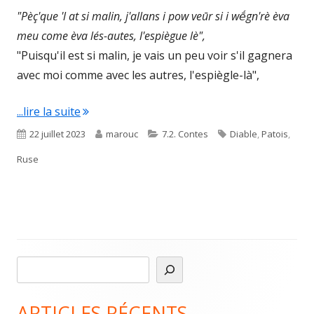
"Pèç'que 'l at si malin, j'allans i pow veūr si i wḗgn'rè èva
meu come èva lés-autes, l'espiègue lè",
"Puisqu'il est si malin, je vais un peu voir s'il gagnera
avec moi comme avec les autres, l'espiègle-là",
"L’èspiḗgue èt lo diāle / L’espiègle et le diab
...lire la suite
Published
Author
Categories
Tags
22 juillet 2023
marouc
7.2. Contes
Diable
,
Patois
,
on
Ruse
R
Main
e
Sidebar
c
ARTICLES RÉCENTS