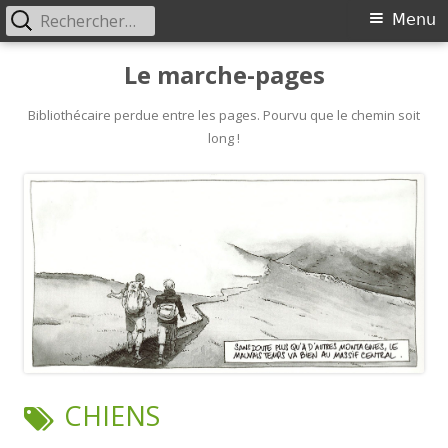
Rechercher :
Primary
Menu
Menu
Skip
Le marche-pages
to
content
Bibliothécaire perdue entre les pages. Pourvu que le chemin soit
long !
TAG:
CHIENS