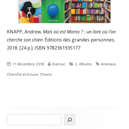
KNAPP, Andrew.
Mais où est Momo ? : un livre où l’on
cherche son chien
. Éditions des grandes personnes,
2018. [24 p.]. ISBN 9782361935177
Published
Author
Categories
Tags
11 décembre 2018
marouc
2. Albums
Animaux
,
on
Cherche et trouve
,
Chiens
R
Main
e