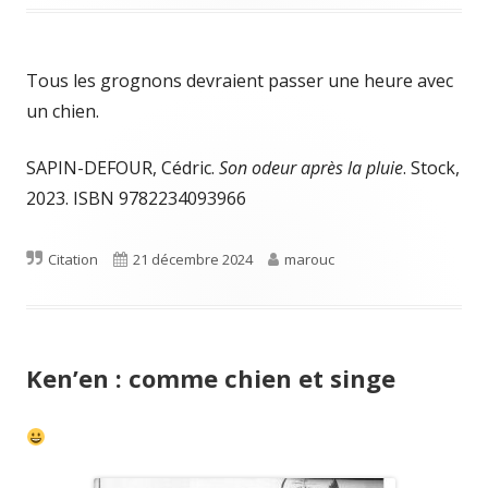
Tous les grognons devraient passer une heure avec
un chien.
SAPIN-DEFOUR, Cédric.
Son odeur après la pluie
. Stock,
2023. ISBN 9782234093966
Format
Published
Author
Citation
21 décembre 2024
marouc
on
Ken’en : comme chien et singe