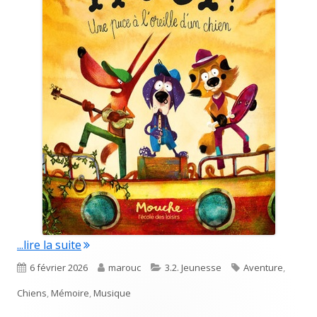
"Les wouf !"
...lire la suite
Published
Author
Categories
Tags
6 février 2026
marouc
3.2. Jeunesse
Aventure
,
on
Chiens
,
Mémoire
,
Musique