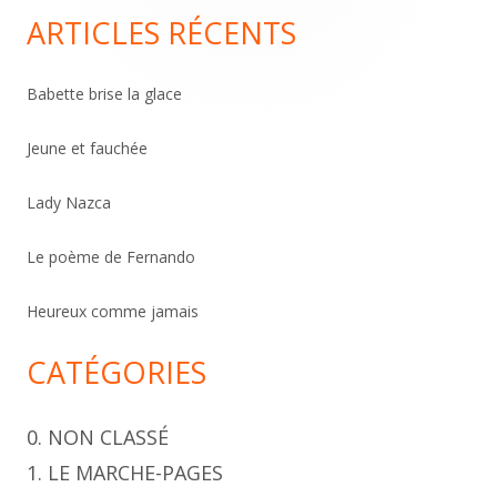
Sidebar
c
ARTICLES RÉCENTS
h
e
Babette brise la glace
r
c
Jeune et fauchée
h
Lady Nazca
e
r
Le poème de Fernando
Heureux comme jamais
CATÉGORIES
0. NON CLASSÉ
1. LE MARCHE-PAGES