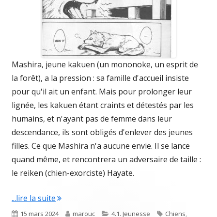
Mashira, jeune kakuen (un mononoke, un esprit de
la forêt), a la pression : sa famille d'accueil insiste
pour qu'il ait un enfant. Mais pour prolonger leur
lignée, les kakuen étant craints et détestés par les
humains, et n'ayant pas de femme dans leur
descendance, ils sont obligés d'enlever des jeunes
filles. Ce que Mashira n'a aucune envie. Il se lance
quand même, et rencontrera un adversaire de taille :
le reiken (chien-exorciste) Hayate.
"Ken’en : comme chien et singe"
...lire la suite
Published
Author
Categories
Tags
15 mars 2024
marouc
4.1. Jeunesse
Chiens
,