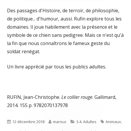
Des passages d'Histoire, de terroir, de philosophie,
de politique... d'humour, aussi. Rufin explore tous les
domaines. Il joue habilement avec la présence et le
symbole de ce chien sans pedigree. Mais ce n'est qu'à
la fin que nous connaîtrons le fameux geste du
soldat renégat.
Un livre apprécié par tous les publics adultes.
RUFIN, Jean-Christophe.
Le collier rouge
. Gallimard,
2014. 155 p. 9782070137978
Published
Author
Categories
Tags
12 décembre 2018
marouc
3.4. Adultes
Animaux
,