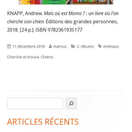
KNAPP, Andrew.
Mais où est Momo ? : un livre où l’on
cherche son chien
. Éditions des grandes personnes,
2018. [24 p.]. ISBN 9782361935177
Published
Author
Categories
Tags
11 décembre 2018
marouc
2. Albums
Animaux
,
on
Cherche et trouve
,
Chiens
R
Main
e
Sidebar
c
ARTICLES RÉCENTS
h