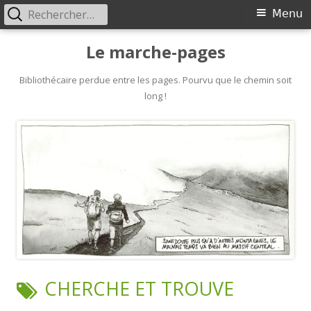
Rechercher :
Primary
Menu
Menu
Skip
Le marche-pages
to
content
Bibliothécaire perdue entre les pages. Pourvu que le chemin soit
long !
TAG:
CHERCHE ET TROUVE