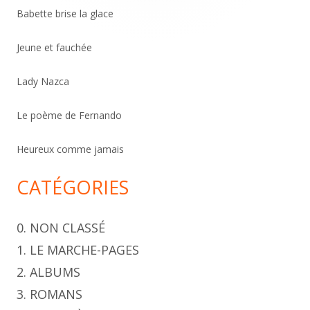
e
Babette brise la glace
r
c
Jeune et fauchée
h
Lady Nazca
e
r
Le poème de Fernando
Heureux comme jamais
CATÉGORIES
0. NON CLASSÉ
1. LE MARCHE-PAGES
2. ALBUMS
3. ROMANS