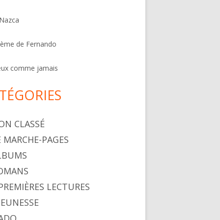
 Nazca
oème de Fernando
eux comme jamais
TÉGORIES
NON CLASSÉ
LE MARCHE-PAGES
ALBUMS
ROMANS
. PREMIÈRES LECTURES
 JEUNESSE
 ADO