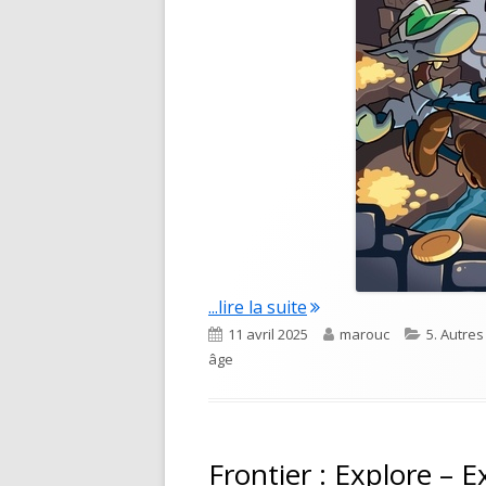
"Le dragon de Hasardv
...lire la suite
Published
Author
Categori
11 avril 2025
marouc
5. Autre
on
âge
Frontier : Explore – 