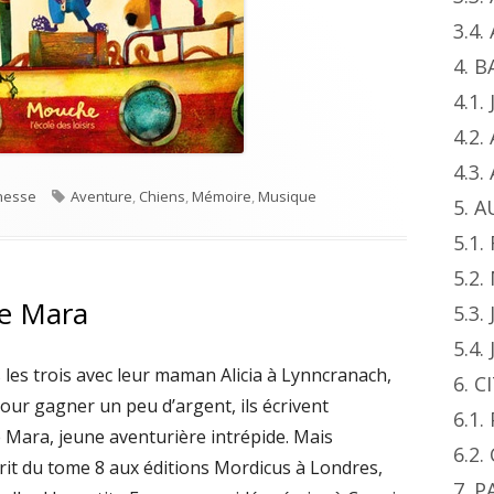
3.4
4. 
4.1.
4.2.
4.3
ies
Tags
unesse
Aventure
,
Chiens
,
Mémoire
,
Musique
5. 
5.1.
5.2
ie Mara
5.3.
5.4.
 les trois avec leur maman Alicia à Lynncranach,
6. 
 pour gagner un peu d’argent, ils écrivent
6.1
Mara, jeune aventurière intrépide. Mais
6.2.
crit du tome 8 aux éditions Mordicus à Londres,
7. 