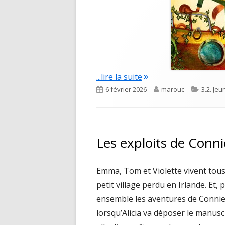
"Les wouf !"
...lire la suite
Published
Author
Categor
6 février 2026
marouc
3.2. Je
on
Les exploits de Conn
Emma, Tom et Violette vivent tous
petit village perdu en Irlande. Et,
ensemble les aventures de Connie 
lorsqu’Alicia va déposer le manus