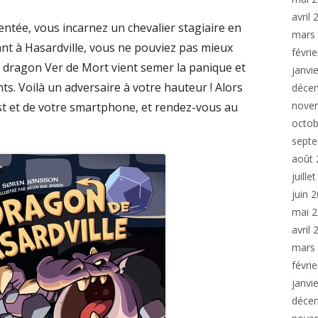
avril
mentée, vous incarnez un chevalier stagiaire en
mars
vant à Hasardville, vous ne pouviez pas mieux
févri
e dragon Ver de Mort vient semer la panique et
janvi
nts. Voilà un adversaire à votre hauteur ! Alors
déce
nove
ist et de votre smartphone, et rendez-vous au
octob
sept
août 
juille
juin 
mai 
avril
mars
févri
janvi
déce