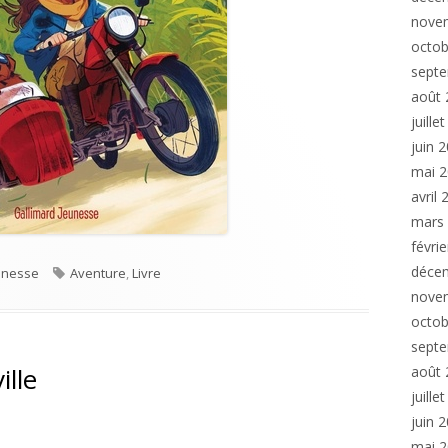
nove
octob
sept
août 
juille
juin 
mai 
avril
mars
ie Mara"
févri
déce
ries
Tags
eunesse
Aventure
,
Livre
nove
octob
sept
ille
août 
juille
juin 
mai 