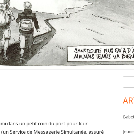
R
Ma
e
Si
c
AR
h
e
Babet
r
Jimi dans un petit coin du port pour leur
c
e (un Service de Messagerie Simultanée, assuré
Jeune