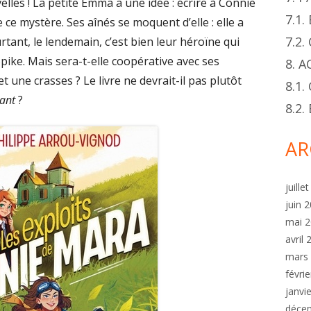
elles ! La petite Emma a une idée : écrire à Connie
7.1
ce mystère. Ses aînés se moquent d’elle : elle a
7.2
tant, le lendemain, c’est bien leur héroïne qui
Spike. Mais sera-t-elle coopérative avec ses
8. 
et une crasses ? Le livre ne devrait-il pas plutôt
8.1.
rant
?
8.2
AR
juille
juin 
mai 
avril
mars
févri
janvi
déce