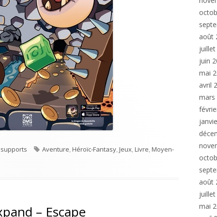
nove
octob
sept
août 
juille
juin 
mai 
avril
mars
févri
janvi
déce
ille"
nove
es
Tags
s supports
Aventure
,
Héroïc-Fantasy
,
Jeux
,
Livre
,
Moyen-
octob
sept
août 
juille
mai 
Expand – Escape