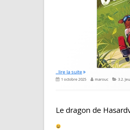
"Les exploits de Conn
...lire la suite
Published
Author
Catego
1 octobre 2025
marouc
3.2. J
on
Le dragon de Hasardv