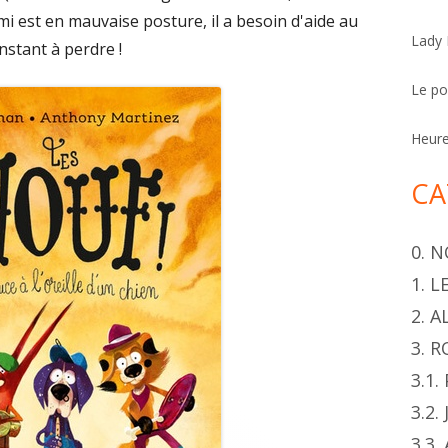
h
i est en mauvaise posture, il a besoin d'aide au
Lady
e
nstant à perdre !
r
Le p
Heur
CA
0. 
1. 
2. 
3. 
3.1
3.2.
3.3.