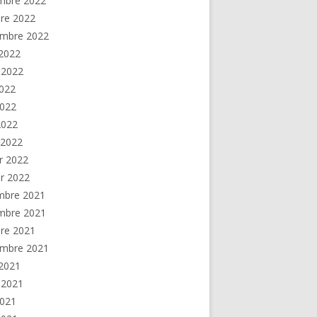
mbre 2022
re 2022
embre 2022
2022
t 2022
2022
2022
 2022
 2022
er 2022
er 2022
mbre 2021
mbre 2021
re 2021
embre 2021
2021
t 2021
2021