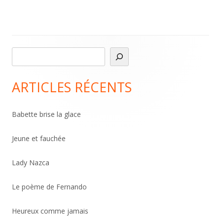
R
Main
e
Sidebar
c
ARTICLES RÉCENTS
h
e
Babette brise la glace
r
c
Jeune et fauchée
h
Lady Nazca
e
r
Le poème de Fernando
Heureux comme jamais