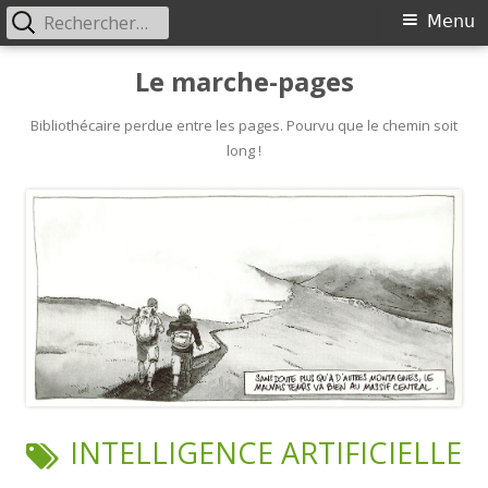
Rechercher :
Primary
Menu
Menu
Skip
Le marche-pages
to
content
Bibliothécaire perdue entre les pages. Pourvu que le chemin soit
long !
TAG:
INTELLIGENCE ARTIFICIELLE