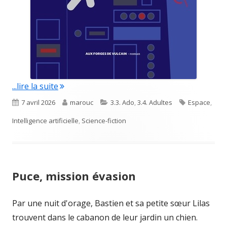
"Heureux comme jamais"
...lire la suite
Published
Author
Categories
Tags
7 avril 2026
marouc
3.3. Ado
,
3.4. Adultes
Espace
,
on
Intelligence artificielle
,
Science-fiction
Puce, mission évasion
Par une nuit d'orage, Bastien et sa petite sœur Lilas
trouvent dans le cabanon de leur jardin un chien.