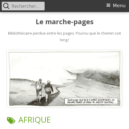
Rechercher :
Primary
Menu
Menu
Skip
Le marche-pages
to
content
Bibliothécaire perdue entre les pages. Pourvu que le chemin soit
long !
TAG:
AFRIQUE