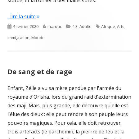
statue, et la confier à des mains sûres.
"Une maternité rouge"
...lire la suite
Published
Author
Categories
Tags
4 février 2020
marouc
4.3. Adulte
Afrique
,
Arts
,
on
Immigration
,
Monde
De sang et de rage
Enfant, Zélie a vu sa mère pendue par l'armée du
royaume d'Orïsha, lors du grand raid d'extermination
des maji. Mais, plus grande, elle découvre qu'elle est
l'élue des dieux : elle peut rendre à son peuple leurs
pouvoirs magiques. Pour cela, elle doit retrouver
trois artefacts (le parchemin, la pierrre de feu et la