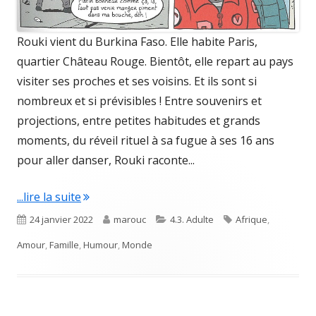
Rouki vient du Burkina Faso. Elle habite Paris,
quartier Château Rouge. Bientôt, elle repart au pays
visiter ses proches et ses voisins. Et ils sont si
nombreux et si prévisibles ! Entre souvenirs et
projections, entre petites habitudes et grands
moments, du réveil rituel à sa fugue à ses 16 ans
pour aller danser, Rouki raconte...
"Ouagadougou pressé"
...lire la suite
Published
Author
Categories
Tags
24 janvier 2022
marouc
4.3. Adulte
Afrique
,
on
Amour
,
Famille
,
Humour
,
Monde