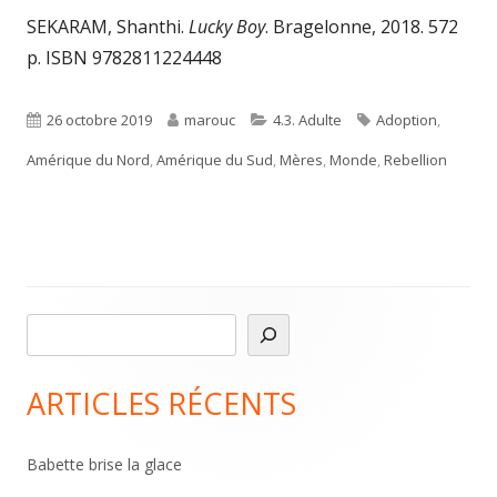
SEKARAM, Shanthi.
Lucky Boy
. Bragelonne, 2018. 572
p. ISBN 9782811224448
Published
Author
Categories
Tags
26 octobre 2019
marouc
4.3. Adulte
Adoption
,
on
Amérique du Nord
,
Amérique du Sud
,
Mères
,
Monde
,
Rebellion
R
Main
e
Sidebar
c
ARTICLES RÉCENTS
h
e
Babette brise la glace
r