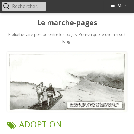
Rechercher :
Primary
Menu
Menu
Skip
Le marche-pages
to
content
Bibliothécaire perdue entre les pages. Pourvu que le chemin soit
long !
TAG:
ADOPTION