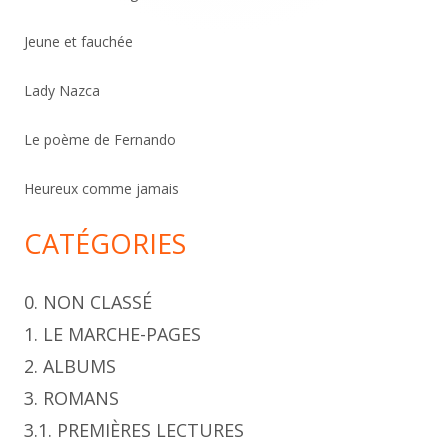
r
c
Jeune et fauchée
h
Lady Nazca
e
r
Le poème de Fernando
Heureux comme jamais
CATÉGORIES
0. NON CLASSÉ
1. LE MARCHE-PAGES
2. ALBUMS
3. ROMANS
3.1. PREMIÈRES LECTURES