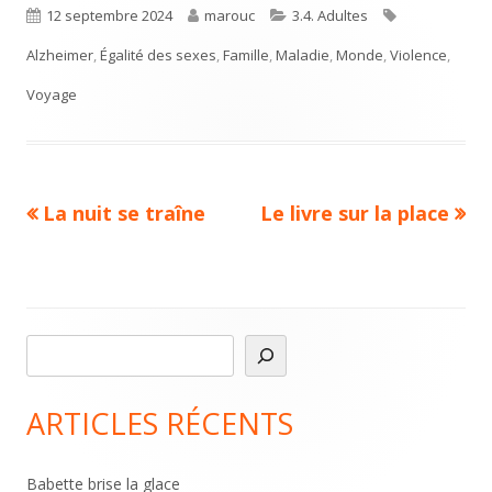
Published
Author
Categories
Tags
12 septembre 2024
marouc
3.4. Adultes
on
Alzheimer
,
Égalité des sexes
,
Famille
,
Maladie
,
Monde
,
Violence
,
Voyage
Previous
Next
La nuit se traîne
Le livre sur la place
Navigation
article:
article:
de
l’article
R
Main
e
Sidebar
c
ARTICLES RÉCENTS
h
e
Babette brise la glace