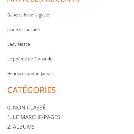
h
e
Babette brise la glace
r
c
Jeune et fauchée
h
Lady Nazca
e
r
Le poème de Fernando
Heureux comme jamais
CATÉGORIES
0. NON CLASSÉ
1. LE MARCHE-PAGES
2. ALBUMS