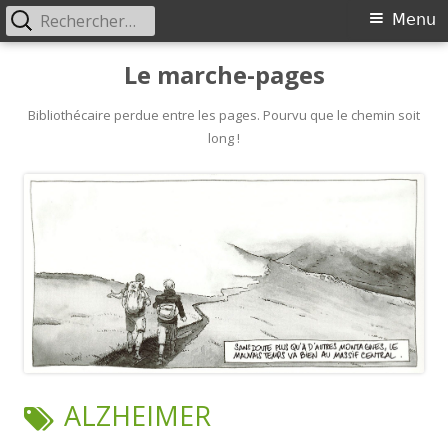
Rechercher :
Primary
Menu
Menu
Skip
Le marche-pages
to
content
Bibliothécaire perdue entre les pages. Pourvu que le chemin soit
long !
TAG:
ALZHEIMER