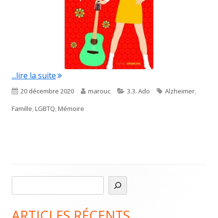
"Âge tendre"
...lire la suite
Published
Author
Categories
Tags
20 décembre 2020
marouc
3.3. Ado
Alzheimer
,
on
Famille
,
LGBTQ
,
Mémoire
R
Main
e
Sidebar
c
ARTICLES RÉCENTS