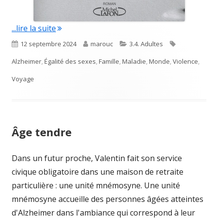
"Le temps bleu"
...lire la suite
Published
Author
Categories
Tags
12 septembre 2024
marouc
3.4. Adultes
on
Alzheimer
,
Égalité des sexes
,
Famille
,
Maladie
,
Monde
,
Violence
,
Voyage
Âge tendre
Dans un futur proche, Valentin fait son service
civique obligatoire dans une maison de retraite
particulière : une unité mnémosyne. Une unité
mnémosyne accueille des personnes âgées atteintes
d'Alzheimer dans l'ambiance qui correspond à leur