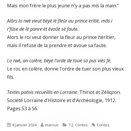
Mais mon frère le plus jeune n'y a pas mis la main."
Alōrs lo rwè vieut bèyè lè fleūr au prince èritiè, mās i
r'fūse de lè panre èt èvoūe sè faute.
Alors le roi veut donner la fleur au prince héritier,
mais il refuse de la prendre et avoue sa faute.
Lo rwè, an colère, bèye l'orde de touè so pus viès fè.
Le roi, en colère, donne l'ordre de tuer son plus vieux
fils.
Textes patois recueillis en Lorraine
. Thiriot et Zéliqzon.
Société Lorraine d'Histoire et d'Archéologie, 1912.
Pages 53 à 56.
Published
Author
Categories
Tags
8 janvier 2024
marouc
7.2. Contes
Contes
,