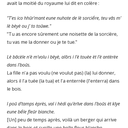
avait la moitié du royaume lui dit en colère :
"T'es ico hhūr'mant eune nuhote de lè sorciḗre, teu vās m'
lè bèyè ou j' to toūwe."
"Tu as encore sûrement une noisette de la sorcière,
tu vas me la donner ou je te tue."
Lè bācèle n'è m'volu i bèyè, alōrs i l'è touèe èt l'è antèrèe
dans l'boūs.
La fille n'a pas voulu (ne voulut pas) (la) lui donner,
alors il l'a tuée (la tua) et l'a enterrée (l'enterra) dans
le bois.
I poū d'tamps èprès, val i hèdi qu'èrīve dans l'boūs èt kīye
eune bḗle fleūr bianche.
[Un] peu de temps après, voilà un berger qui arrive
dans le bois et cueille une belle fleur blanche.