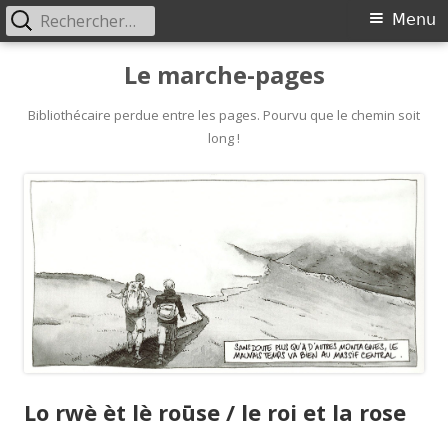
Rechercher :
Primary
Menu
Menu
Skip
Le marche-pages
to
content
Bibliothécaire perdue entre les pages. Pourvu que le chemin soit
long !
Lo rwè èt lè roūse / le roi et la rose