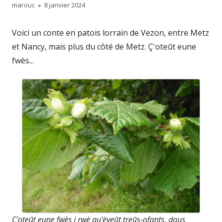
Author
Published
marouc
8 janvier 2024
on
Voici un conte en patois lorrain de Vezon, entre Metz
et Nancy, mais plus du côté de Metz. Ç'oteūt eune
fwès...
Ç'oteūt eune fwès i rwè qu'èveūt treūs-ofants, dous