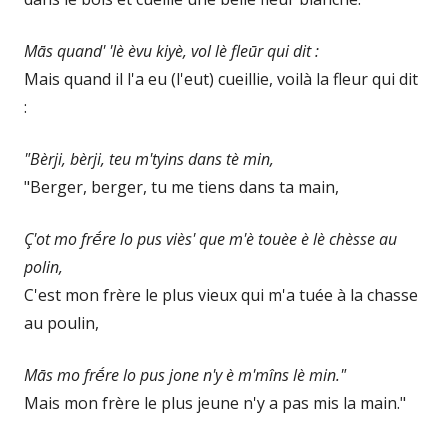
Mās quand' 'lè èvu kiyè, vol lè fleūr qui dit :
Mais quand il l'a eu (l'eut) cueillie, voilà la fleur qui dit
:
"Bèrji, bèrji, teu m'tyins dans tè min,
"Berger, berger, tu me tiens dans ta main,
Ç'ot mo frḗre lo pus viès' que m'è touèe è lè chèsse au
polin,
C'est mon frère le plus vieux qui m'a tuée à la chasse
au poulin,
Mās mo frḗre lo pus jone n'y è m'mîns lè min."
Mais mon frère le plus jeune n'y a pas mis la main."