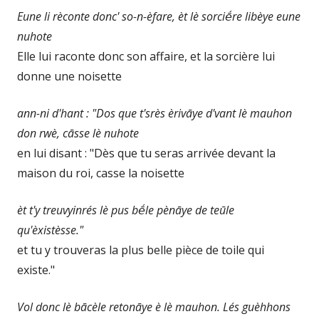
Eune li rèconte donc' so-n-èfare, èt lè sorciḗre libèye eune
nuhote
Elle lui raconte donc son affaire, et la sorcière lui
donne une noisette
ann-ni d'hant : "Dos que t'srès èrivāye d'vant lè mauhon
don rwè, cāsse lè nuhote
en lui disant : "Dès que tu seras arrivée devant la
maison du roi, casse la noisette
èt t'y treuvyinrés lè pus bḗle pènāye de teūle
qu'èxistèsse."
et tu y trouveras la plus belle pièce de toile qui
existe."
Vol donc lè bācèle retonāye è lè mauhon. Lés guèhhons