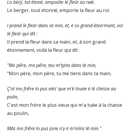
Lo bèrji, tot ètonè, ampoūte lè fleūr au rwè.
Le berger, tout étonné, emporte la fleur au roi.
I prand lè fleūr dans sè min, èt, è so grand-èton'mant, vol
lè fleūr qui dit :
Il prend la fleur dans sa main, et, à son grand
étonnement, voilà la fleur qui dit :
"Mo pḗre, mo pḗre, teu m'tyins dans tè min,
"Mon père, mon père, tu me tiens dans ta main,
Ç'ot mo frḗre lo pus viès' que m'è touèe è lè chèsse au
polin,
C'est mon frère le plus vieux qui m'a tuée à la chasse
au poulin,
Mās mo frḗre lo pus jone n'y è m'mîns lè min."