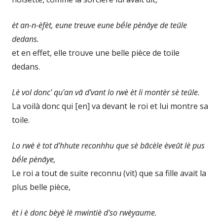
èt an-n-èfèt, eune treuve eune bḗle pènāye de teūle
dedans.
et en effet, elle trouve une belle pièce de toile
dedans.
Lè vol donc' qu'an vā d'vant lo rwè èt li montèr sè teūle.
La voilà donc qui [en] va devant le roi et lui montre sa
toile.
Lo rwè è tot d'hhute reconhhu que sè bācèle èveūt lè pus
bḗle pènāye,
Le roi a tout de suite reconnu (vit) que sa fille avait la
plus belle pièce,
èt i è donc bèyè lè mwintiè d'so rwèyaume.