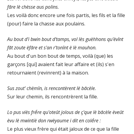
fāre lè chèsse aus polins.
Les voilà donc encore une fois partis, les fils et la fille
(pour) faire la chasse aux poulains.
Au bout d'i bwin bout d'tamps, vol lès guèhhons qu'èvînt
fāt zoute èfāre et s'an r'tonînt è lè mauhon.
Au bout d'un bon bout de temps, voilà (que) les
garçons [qui] avaient fait leur affaire et (ils) s'en
retournaient (revinrent) à la maison.
Sus zout' chèmîn, is rencontèrent lè bācèle.
Sur leur chemin, ils rencontrèrent la fille.
Lo pus viès frḗre qu'oteūt jolous de ç'que lè bācèle èveūt
èvu lè mwintiè don rwèyaume i dit en colḗre :
Le plus vieux frère qui était jaloux de ce que la fille