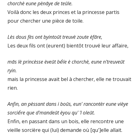
chorchè eune pènāye de teūle.
Voilà donc les deux princes et la princesse partis
pour chercher une pièce de toile.
Lès dous fès ont byintoūt treuvè zoute èfāre,
Les deux fils ont (eurent) bientôt trouvé leur affaire,
mās lè princèsse èveūt bḗle è chorchè, eune n'treuveūt
ryin.
mais la princesse avait bel à chercher, elle ne trouvait
rien.
Anfin, an pèssant dans i boūs, eun' rancontèr eune vièye
sorciḗre que d'mandeūt èyou qu' 'l oleūt.
Enfin, en passant dans un bois, elle rencontre une
vieille sorcière qui (lui) demande où [qu']elle allait.