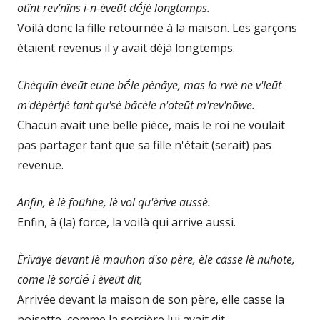
otînt rev'nîns i-n-èveūt dḗjè longtamps.
Voilà donc la fille retournée à la maison. Les garçons
étaient revenus il y avait déjà longtemps.
Chèquîn èveūt eune bḗle pènāye, mas lo rwè ne v'leūt
m'dèpèrtjè tant qu'sè bācèle n'oteūt m'rev'nōwe.
Chacun avait une belle pièce, mais le roi ne voulait
pas partager tant que sa fille n'était (serait) pas
revenue.
Anfin, è lè foūhhe, lè vol qu'èrive aussè.
Enfin, à (la) force, la voilà qui arrive aussi.
Èrivāye devant lè mauhon d'so père, èle cāsse lè nuhote,
come lè sorciḗ i èveūt dit,
Arrivée devant la maison de son père, elle casse la
noisette, comme la sorcière lui avait dit,