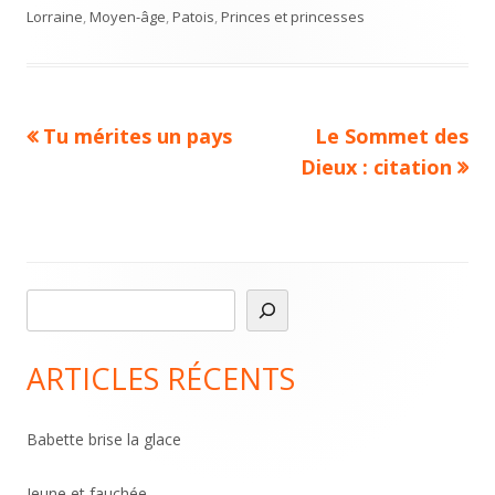
on
Lorraine
,
Moyen-âge
,
Patois
,
Princes et princesses
Previous
Next
Tu mérites un pays
Le Sommet des
Navigation
article:
article:
Dieux : citation
de
l’article
R
Main
e
Sidebar
c
ARTICLES RÉCENTS
h
e
Babette brise la glace
r
c
Jeune et fauchée