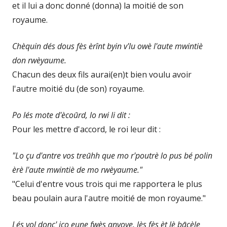
et il lui a donc donné (donna) la moitié de son
royaume.
Chèquin dés dous fès èrînt byin v'lu owè l'aute mwintiè
don rwèyaume.
Chacun des deux fils aurai(en)t bien voulu avoir
l'autre moitié du (de son) royaume.
Po lés mote d'ècoūrd, lo rwi li dit :
Pour les mettre d'accord, le roi leur dit :
"Lo çu d'antre vos treūhh que mo r'poutrè lo pus bé polin
èrè l'aute mwintiè de mo rwèyaume."
"Celui d'entre vous trois qui me rapportera le plus
beau poulain aura l'autre moitié de mon royaume."
Lés vol donc' ico eune fwès anvoye, lès fès èt lè bācèle