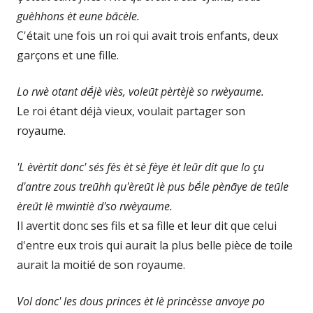
guèhhons èt eune bācèle.
C'était une fois un roi qui avait trois enfants, deux
garçons et une fille.
Lo rwè otant dḗjè viès, voleūt pèrtèjè so rwèyaume.
Le roi étant déjà vieux, voulait partager son
royaume.
'L èvèrtit donc' sés fès èt sè fèye èt leūr dit que lo çu
d'antre zous treūhh qu'èreūt lè pus bḗle pènāye de teūle
èreūt lè mwintiè d'so rwèyaume.
Il avertit donc ses fils et sa fille et leur dit que celui
d'entre eux trois qui aurait la plus belle pièce de toile
aurait la moitié de son royaume.
Vol donc' les dous princes èt lè princèsse anvoye po