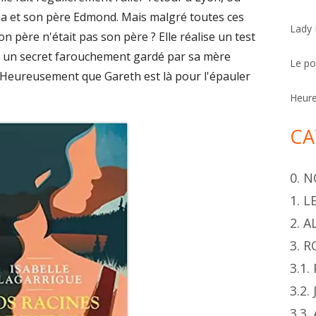
h
a et son père Edmond. Mais malgré toutes ces
Lady
e
i son père n'était pas son père ? Elle réalise un test
r
lle un secret farouchement gardé par sa mère
Le p
 Heureusement que Gareth est là pour l'épauler
Heur
CA
0. 
1. 
2. 
3. 
3.1
3.2.
3.3.