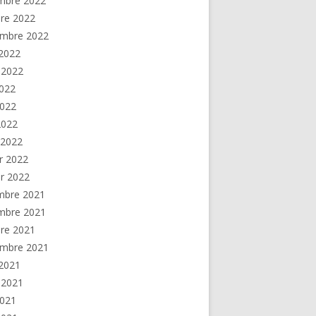
mbre 2022
re 2022
embre 2022
2022
t 2022
2022
2022
 2022
 2022
er 2022
er 2022
mbre 2021
mbre 2021
re 2021
embre 2021
2021
t 2021
2021