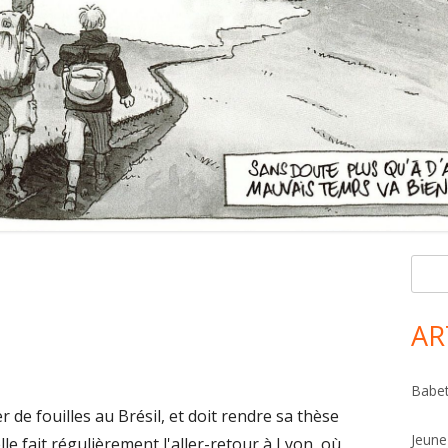
R
Ma
e
Si
c
AR
h
e
Babet
r
 de fouilles au Brésil, et doit rendre sa thèse
c
Jeune
elle fait régulièrement l'aller-retour à Lyon, où