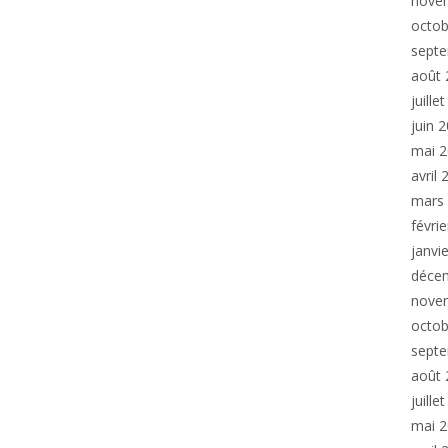
nove
octob
sept
août 
juille
juin 
mai 
avril
mars
févri
janvi
déce
nove
octob
sept
août 
juille
mai 