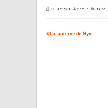
Published
Author
Categor
17 juillet 2023
marouc
3.4. Adu
on
Previous
La lanterne de Nyx
Navigation
article:
de
l’article