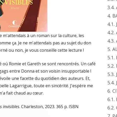
3.4
4. 
4.1.
4.2.
 je m'attendais à un roman sur la culture, les
4.3
comme ça. Je ne m'attendais pas au sujet du don
5. 
é ou non, je vous conseille cette lecture !
5.1.
afé où Romie et Gareth se sont rencontrés. Un café
5.2
les gags entre Donna et son voisin insupportable !
5.3.
évoile une facette du quotidien des auteurs. Et,
5.4.
elle Lagarrigue, toute en sincérité. J'espère me
6. 
m'a fait chaud au cœur.
6.1
 invisibles
. Charleston, 2023. 365 p. ISBN
6.2.
7. 