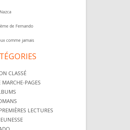
 Nazca
oème de Fernando
eux comme jamais
TÉGORIES
NON CLASSÉ
LE MARCHE-PAGES
ALBUMS
ROMANS
. PREMIÈRES LECTURES
 JEUNESSE
 ADO