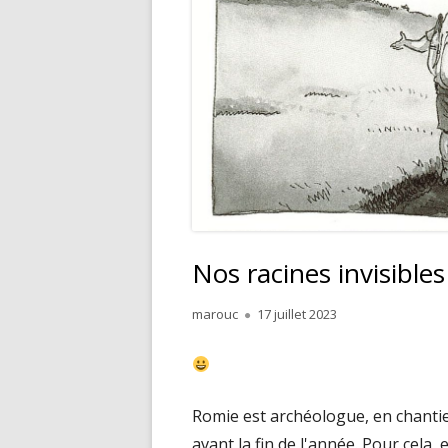
Nos racines invisibles
Author
Published
marouc
17 juillet 2023
on
Romie est archéologue, en chantier
avant la fin de l'année. Pour cela, 