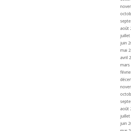
nove
octob
sept
août 
juille
juin 
mai 
avril
mars
févri
déce
nove
octob
sept
août 
juille
juin 
mai 