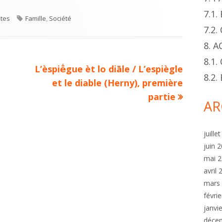
7.1
ies
Tags
ltes
Famille
,
Société
7.2
8. 
8.1.
Next
L’èspiḗgue èt lo diāle / L’espiègle
8.2
article:
et le diable (Herny), première
partie
AR
juille
juin 
mai 
avril
mars
févri
janvi
déce