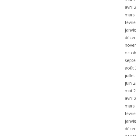
avril
mars
févri
janvi
déce
nove
octob
sept
août 
juille
juin 
mai 
avril
mars
févri
janvi
déce