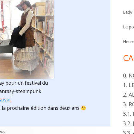
h
Lady
e
r
Le p
Heur
CA
0. 
ay pour un festival du
1. 
 fantasy-steampunk
2. 
stival
,
3. 
 la prochaine édition dans deux ans
3.1
3.2.
or
ouc
3.3.