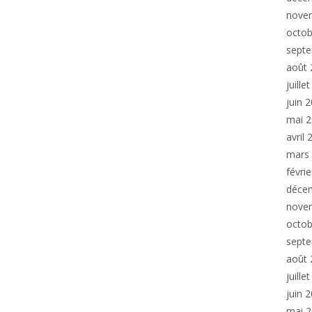
nove
octob
sept
août 
juille
juin 
mai 
avril
mars
févri
déce
nove
octob
sept
août 
juille
juin 
mai 