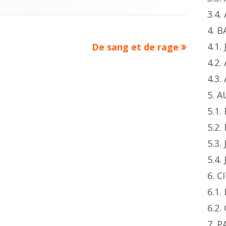
3.4
4. 
Next
4.1.
De sang et de rage
article:
4.2.
4.3
5. 
5.1.
5.2
5.3.
5.4.
6. 
6.1
6.2.
7. 