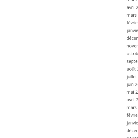
avril
mars
févri
janvi
déce
nove
octob
sept
août 
juille
juin 
mai 
avril
mars
févri
janvi
déce