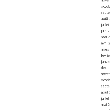
nove
octob
sept
août 
juille
juin 
mai 
avril
mars
févri
janvi
déce
nove
octob
sept
août 
juille
mai 