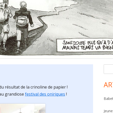
R
Ma
e
Si
c
AR
u résultat de la crinoline de papier !
h
: au grandiose
festival des oniriques
!
e
Babet
r
c
Jeune