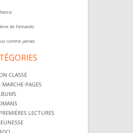
 Nazca
oème de Fernando
eux comme jamais
TÉGORIES
NON CLASSÉ
LE MARCHE-PAGES
ALBUMS
ROMANS
. PREMIÈRES LECTURES
 JEUNESSE
 ADO