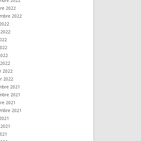
mbre 2022
re 2022
embre 2022
2022
t 2022
2022
2022
 2022
 2022
er 2022
er 2022
mbre 2021
mbre 2021
re 2021
embre 2021
2021
t 2021
2021