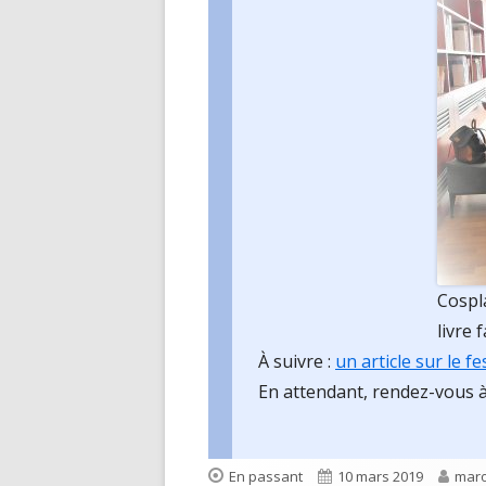
Cospl
livre
À suivre :
un article sur le fe
En attendant, rendez-vous à
Format
Published
Auth
En passant
10 mars 2019
mar