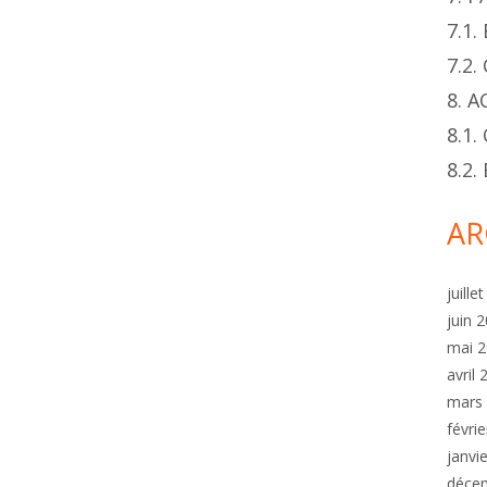
7.1
7.2
8. 
8.1.
8.2
AR
juille
juin 
mai 
avril
mars
févri
janvi
déce