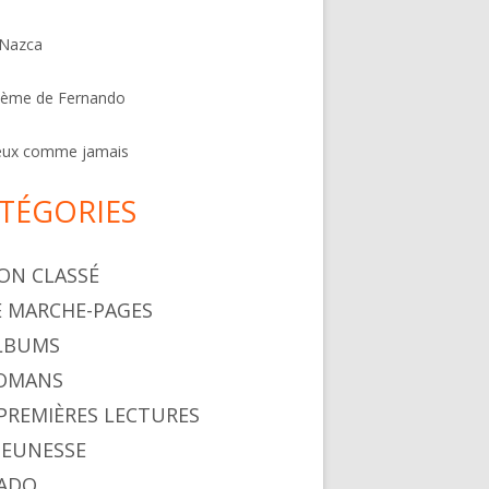
 Nazca
oème de Fernando
eux comme jamais
TÉGORIES
NON CLASSÉ
LE MARCHE-PAGES
ALBUMS
ROMANS
. PREMIÈRES LECTURES
 JEUNESSE
 ADO