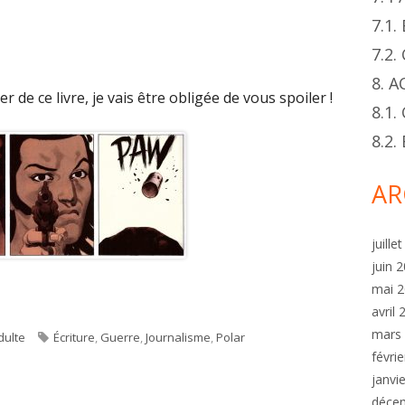
7.1
7.2
8. 
 de ce livre, je vais être obligée de vous spoiler !
8.1.
8.2
AR
juille
juin 
mai 
avril
mars
ories
Tags
dulte
Écriture
,
Guerre
,
Journalisme
,
Polar
févri
janvi
déce