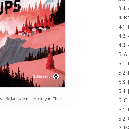
3.4
4. 
4.1.
4.2.
4.3
5. 
5.1.
5.2
5.3.
5.4.
s
Tags
es
Journalisme
,
Montagne
,
Thriller
6. 
6.1
6.2.
7. 