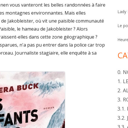
h
nen vous vanteront les belles randonnées à faire
Lady
e
utes montagnes environnantes. Mais elles
r
de Jakobleister, où vit une paisible communauté
Le p
Paisible, le hameau de Jakobleister ? Alors
aissent-elles dans cette zone géographique ?
Heur
isparues, n'a pas pu entrer dans la police car trop
orceau. Journaliste stagiaire, elle enquête à sa
CA
0. 
1. 
2. 
3. 
3.1
3.2.
3.3.