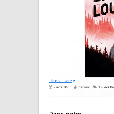
"Les enfants loups"
...lire la suite
Published
Author
Categorie
9 avril 2025
marouc
3.4. Adult
on