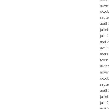
nove
octob
sept
août 
juille
juin 
mai 
avril
mars
févri
déce
nove
octob
sept
août 
juille
juin 
mai 