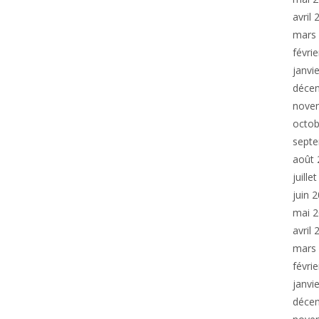
avril
mars
févri
janvi
déce
nove
octob
sept
août 
juille
juin 
mai 
avril
mars
févri
janvi
déce