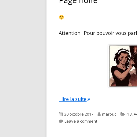
Page noire
Attention ! Pour pouvoir vous parler
"Page noire"
...lire la suite
Published
Author
Categ
30 octobre 2017
marouc
4.3. A
on
on Page noire
Leave a comment