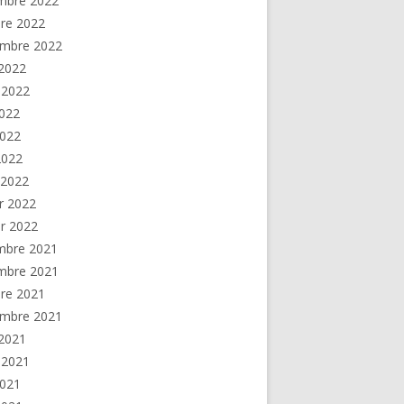
mbre 2022
re 2022
embre 2022
2022
t 2022
2022
2022
 2022
 2022
er 2022
er 2022
mbre 2021
mbre 2021
re 2021
embre 2021
2021
t 2021
2021