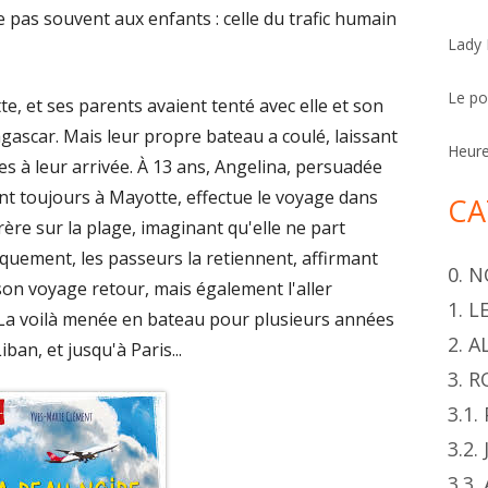
h
e pas souvent aux enfants : celle du trafic humain
Lady
e
r
Le p
te, et ses parents avaient tenté avec elle et son
gascar. Mais leur propre bateau a coulé, laissant
Heur
s à leur arrivée. À 13 ans, Angelina, persuadée
nt toujours à Mayotte, effectue le voyage dans
CA
rère sur la plage, imaginant qu'elle ne part
uement, les passeurs la retiennent, affirmant
0. 
son voyage retour, mais également l'aller
1. 
La voilà menée en bateau pour plusieurs années
2. 
ban, et jusqu'à Paris...
3. 
3.1
3.2.
3.3.