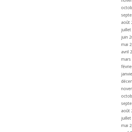
nove
octob
sept
août 
juille
juin 
mai 
avril
mars
févri
janvi
déce
nove
octob
sept
août 
juille
mai 