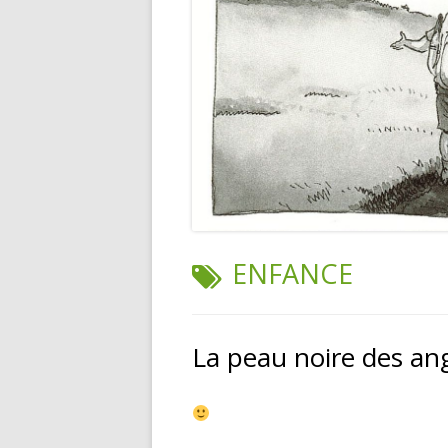
TAG:
ENFANCE
La peau noire des an