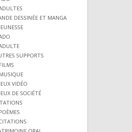
. ADULTES
BANDE DESSINÉE ET MANGA
 JEUNESSE
 ADO
. ADULTE
AUTRES SUPPORTS
 FILMS
. MUSIQUE
 des anges
 JEUX VIDÉO
 JEUX DE SOCIÉTÉ
CITATIONS
. POÈMES
 CITATIONS
PATRIMOINE ORAL