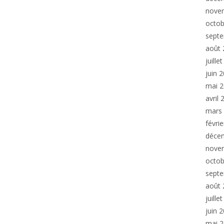
nove
octob
sept
août 
juille
juin 
mai 
avril
mars
févri
déce
nove
octob
sept
août 
juille
juin 
mai 