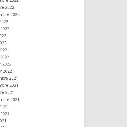
mbre 2022
re 2022
embre 2022
2022
t 2022
2022
2022
 2022
 2022
er 2022
er 2022
mbre 2021
mbre 2021
re 2021
embre 2021
2021
t 2021
2021