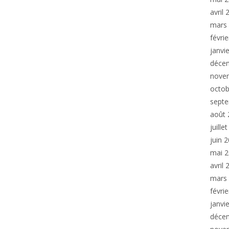
avril
mars
févri
janvi
déce
nove
octob
sept
août 
juille
juin 
mai 
avril
mars
févri
janvi
déce