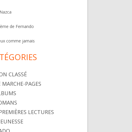
 Nazca
oème de Fernando
eux comme jamais
TÉGORIES
NON CLASSÉ
LE MARCHE-PAGES
ALBUMS
ROMANS
. PREMIÈRES LECTURES
 JEUNESSE
 ADO