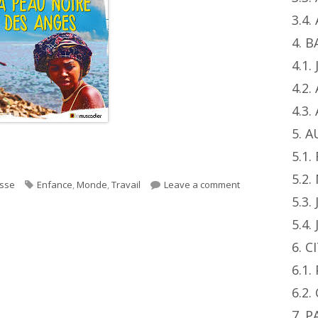
3.4
4. 
4.1.
4.2.
4.3
5. 
ges"
5.1.
5.2
s
Tags
on La peau noire
esse
Enfance
,
Monde
,
Travail
Leave a comment
5.3.
5.4.
6. 
6.1
6.2.
7. 