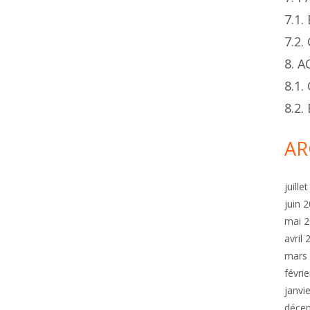
7.1
7.2
8. 
8.1.
8.2
AR
juille
juin 
mai 
avril
mars
févri
janvi
déce