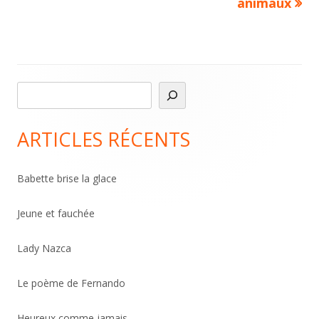
article:
article:
animaux
de
l’article
R
Main
e
Sidebar
c
ARTICLES RÉCENTS
h
e
Babette brise la glace
r
c
Jeune et fauchée
h
Lady Nazca
e
r
Le poème de Fernando
Heureux comme jamais