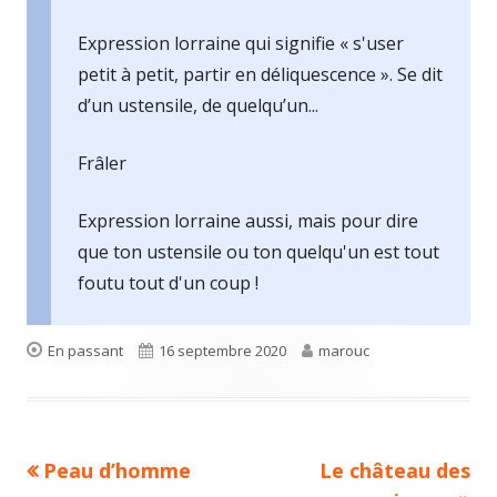
Expression lorraine qui signifie « s'user
petit à petit, partir en déliquescence ». Se dit
d’un ustensile, de quelqu’un...
Frâler
Expression lorraine aussi, mais pour dire
que ton ustensile ou ton quelqu'un est tout
foutu tout d'un coup !
Format
Published
Author
En passant
16 septembre 2020
marouc
on
Previous
Next
Peau d’homme
Le château des
Navigation