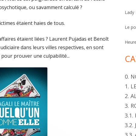
h
 psychotique, ou savamment calculé ?
Lady
e
r
ctimes étaient haïes de tous.
Le p
 affaires étaient liées ? Laurent Pujadas et Benoît
Heur
udiciaire dans leurs villes respectives, en sont
 pour prouver une culpabilité...
CA
0. 
1. 
2. 
3. 
3.1
3.2.
3.3.