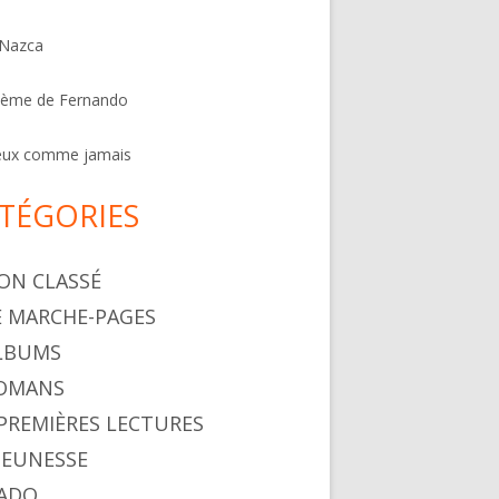
 Nazca
oème de Fernando
eux comme jamais
TÉGORIES
NON CLASSÉ
LE MARCHE-PAGES
ALBUMS
ROMANS
. PREMIÈRES LECTURES
 JEUNESSE
 ADO