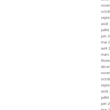
nove
octob
sept
août 
juille
juin 
mai 
avril
mars
févri
déce
nove
octob
sept
août 
juille
juin 
mai 