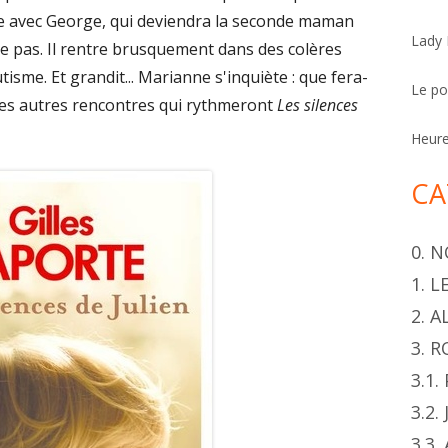
h
e avec George, qui deviendra la seconde maman
Lady
e
arle pas. Il rentre brusquement dans des colères
r
isme. Et grandit... Marianne s'inquiète : que fera-
Le p
r les autres rencontres qui rythmeront
Les silences
Heur
CA
0. 
1. 
2. 
3. 
3.1
3.2.
3.3.