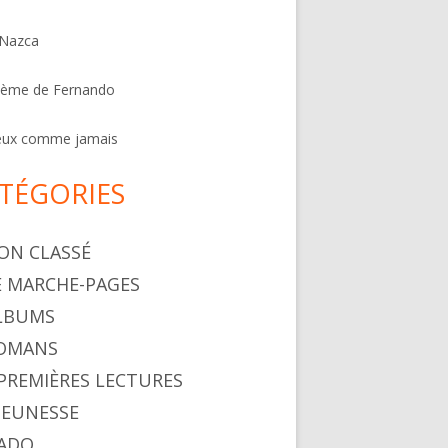
 Nazca
oème de Fernando
eux comme jamais
TÉGORIES
NON CLASSÉ
LE MARCHE-PAGES
ALBUMS
ROMANS
. PREMIÈRES LECTURES
 JEUNESSE
 ADO