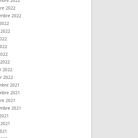
mbre 2022
re 2022
embre 2022
2022
t 2022
2022
2022
 2022
 2022
er 2022
er 2022
mbre 2021
mbre 2021
re 2021
embre 2021
2021
t 2021
2021