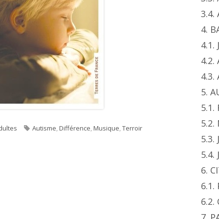
3.4
4. 
4.1.
4.2.
4.3
5. 
5.1.
"
5.2
ories
Tags
Adultes
Autisme
,
Différence
,
Musique
,
Terroir
5.3.
5.4.
6. 
6.1
6.2.
7. 