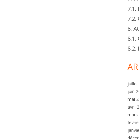
7.1
7.2
8. 
8.1.
8.2
AR
juille
juin 
mai 
avril
mars
févri
janvi
déce