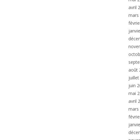
avril
mars
févri
janvi
déce
nove
octob
sept
août 
juille
juin 
mai 
avril
mars
févri
janvi
déce