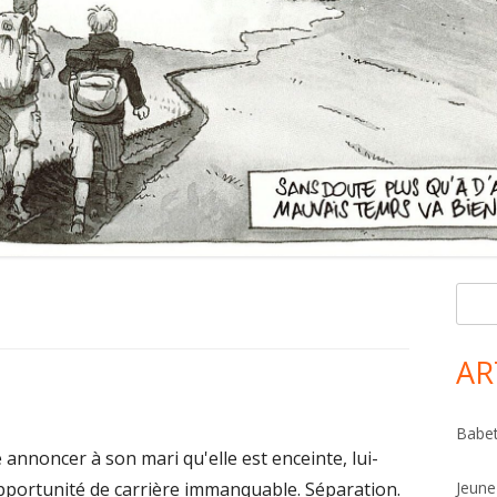
R
Ma
e
Si
c
AR
h
e
Babet
r
noncer à son mari qu'elle est enceinte, lui-
c
portunité de carrière immanquable. Séparation.
Jeune