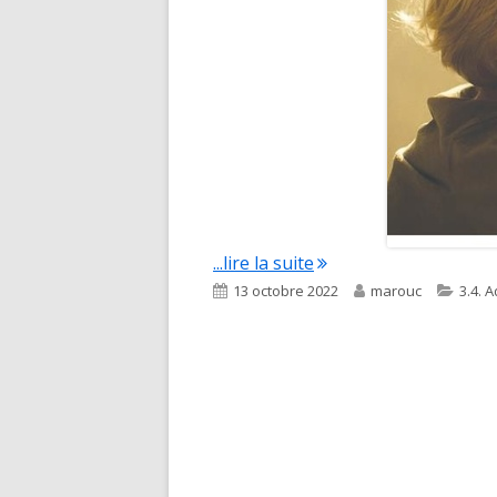
"Les silences de Julien
...lire la suite
Published
Author
Categ
13 octobre 2022
marouc
3.4. 
on