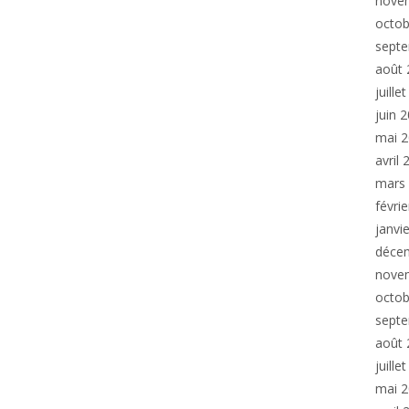
nove
octob
sept
août 
juille
juin 
mai 
avril
mars
févri
janvi
déce
nove
octob
sept
août 
juille
mai 