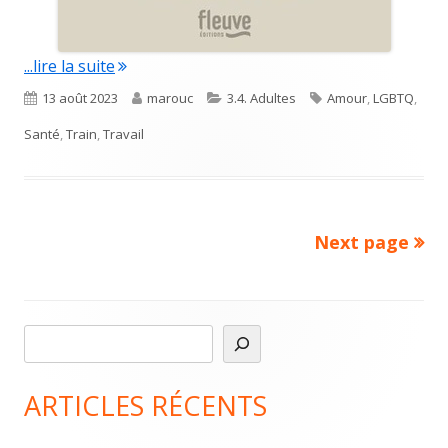
"Les voyageurs du train de 8h05"
...lire la suite
Published
Author
Categories
Tags
13 août 2023
marouc
3.4. Adultes
Amour
,
LGBTQ
,
on
Santé
,
Train
,
Travail
Next page
Pagination
des
publications
R
Main
e
Sidebar
c
ARTICLES RÉCENTS
h