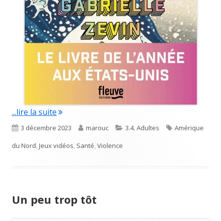
"Demain, et demain, et demain"
...lire la suite
Published
Author
Categories
Tags
3 décembre 2023
marouc
3.4. Adultes
Amérique
on
du Nord
,
Jeux vidéos
,
Santé
,
Violence
Un peu trop tôt