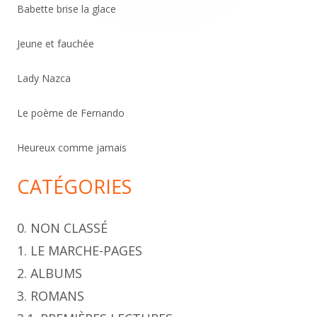
e
Babette brise la glace
r
c
Jeune et fauchée
h
Lady Nazca
e
r
Le poème de Fernando
Heureux comme jamais
CATÉGORIES
0. NON CLASSÉ
1. LE MARCHE-PAGES
2. ALBUMS
3. ROMANS