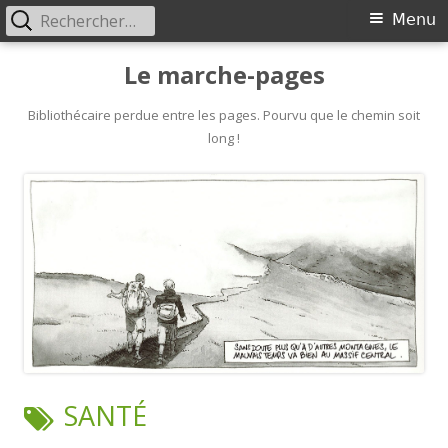
Rechercher :
Primary
Menu
Menu
Skip
Le marche-pages
to
content
Bibliothécaire perdue entre les pages. Pourvu que le chemin soit
long !
TAG:
SANTÉ