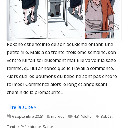
Roxane est enceinte de son deuxième enfant, une
petite fille. Mais à sa trente-troisième semaine, son
ventre lui fait sérieusement mal. Elle va voir la sage-
femme, qui lui annonce que le travail a commencé,
Alors que les poumons du bébé ne sont pas encore
formés ! Commence alors le long et angoissant
chemin de la prématurité...
"Un peu trop tôt"
...lire la suite
Published
Author
Categories
Tags
6 septembre 2023
marouc
4.3. Adulte
Bébés
,
on
Famille
,
Prématurité
,
Santé