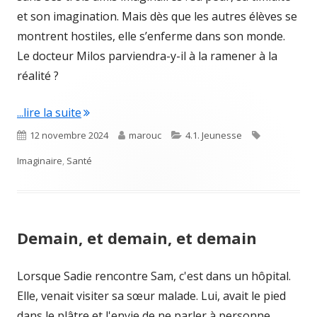
et son imagination. Mais dès que les autres élèves se
montrent hostiles, elle s’enferme dans son monde.
Le docteur Milos parviendra-y-il à la ramener à la
réalité ?
"Le chemin dans les étoiles"
...lire la suite
Published
Author
Categories
Tags
12 novembre 2024
marouc
4.1. Jeunesse
on
Imaginaire
,
Santé
Demain, et demain, et demain
Lorsque Sadie rencontre Sam, c'est dans un hôpital.
Elle, venait visiter sa sœur malade. Lui, avait le pied
dans le plâtre et l'envie de ne parler à personne.