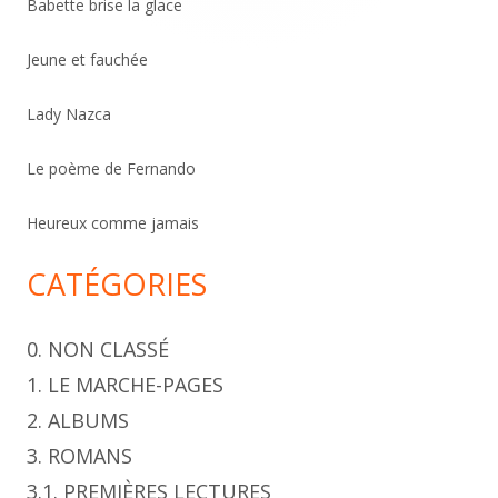
Babette brise la glace
r
c
Jeune et fauchée
h
Lady Nazca
e
r
Le poème de Fernando
Heureux comme jamais
CATÉGORIES
0. NON CLASSÉ
1. LE MARCHE-PAGES
2. ALBUMS
3. ROMANS
3.1. PREMIÈRES LECTURES