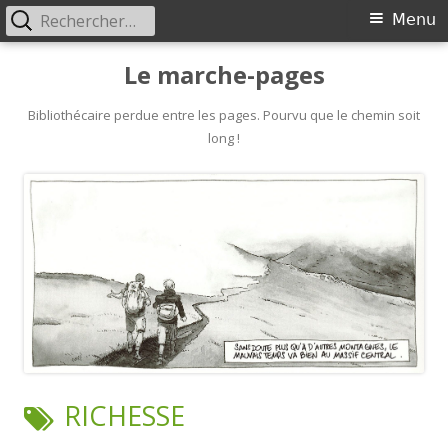
Rechercher :
Primary
Menu
Menu
Skip
Le marche-pages
to
content
Bibliothécaire perdue entre les pages. Pourvu que le chemin soit
long !
TAG:
RICHESSE