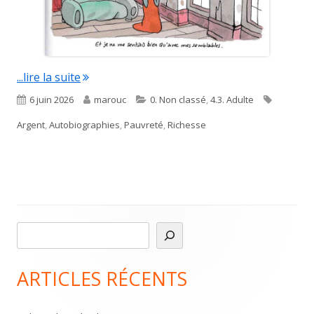
"Jeune et fauchée"
...lire la suite
Published
Author
Categories
Tags
6 juin 2026
marouc
0. Non classé
,
4.3. Adulte
on
Argent
,
Autobiographies
,
Pauvreté
,
Richesse
R
Main
e
Sidebar
c
ARTICLES RÉCENTS
h
e