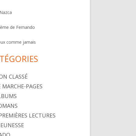
 Nazca
oème de Fernando
eux comme jamais
TÉGORIES
NON CLASSÉ
LE MARCHE-PAGES
ALBUMS
ROMANS
. PREMIÈRES LECTURES
 JEUNESSE
 ADO