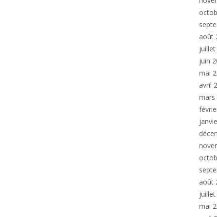
nove
octob
sept
août 
juille
juin 
mai 
avril
mars
févri
janvi
déce
nove
octob
sept
août 
juille
mai 