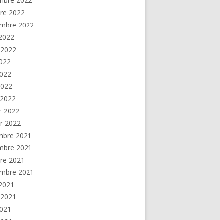
mbre 2022
re 2022
embre 2022
2022
t 2022
2022
2022
 2022
 2022
er 2022
er 2022
mbre 2021
mbre 2021
re 2021
embre 2021
2021
t 2021
2021