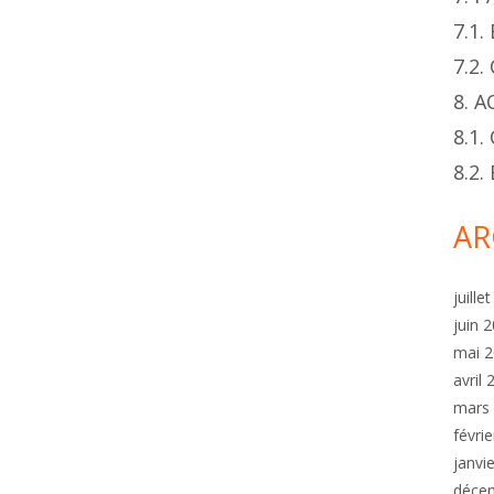
7.1
7.2
8. 
8.1.
8.2
AR
juille
juin 
mai 
avril
mars
févri
janvi
déce