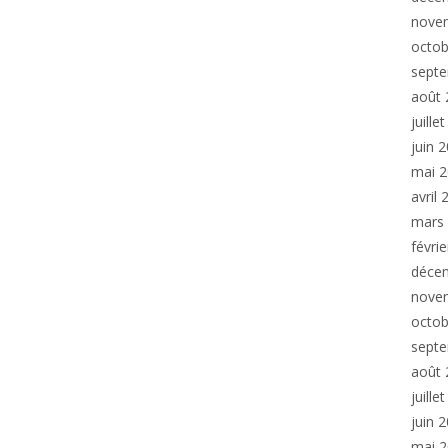
nove
octob
sept
août 
juille
juin 
mai 
avril
mars
févri
déce
nove
octob
sept
août 
juille
juin 
mai 