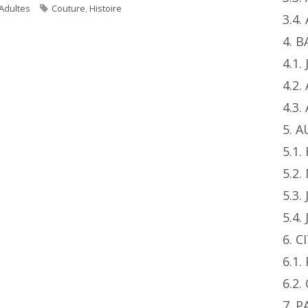
egories
Tags
 Adultes
Couture
,
Histoire
3.4
4. 
4.1.
4.2.
4.3
5. 
5.1.
5.2
5.3.
5.4.
6. 
6.1
6.2.
7. 