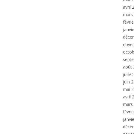
avril
mars
févri
janvi
déce
nove
octob
sept
août 
juille
juin 
mai 
avril
mars
févri
janvi
déce