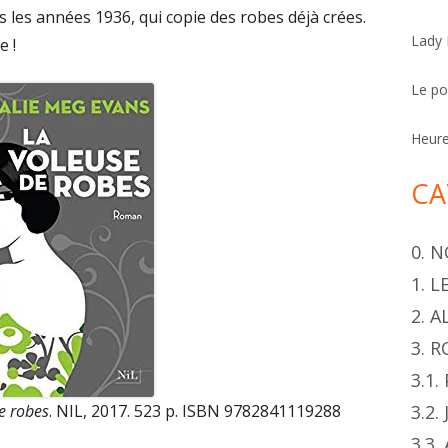
h
 les années 1936, qui copie des robes déjà crées.
Lady
e
e !
r
Le p
Heur
CA
0. 
1. 
2. 
3. 
3.1
e robes
. NIL, 2017. 523 p. ISBN 9782841119288
3.2.
3.3.