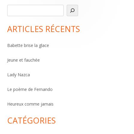
R
Main
e
Sidebar
c
ARTICLES RÉCENTS
h
e
Babette brise la glace
r
c
Jeune et fauchée
h
Lady Nazca
e
r
Le poème de Fernando
Heureux comme jamais
CATÉGORIES