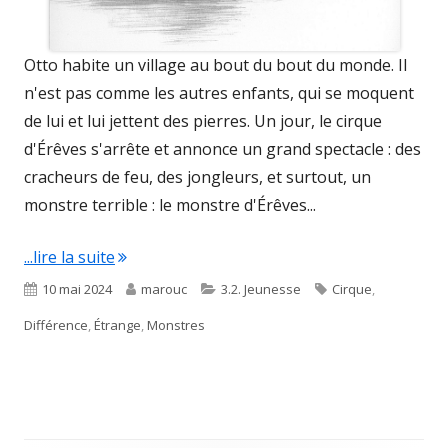
Otto habite un village au bout du bout du monde. Il
n'est pas comme les autres enfants, qui se moquent
de lui et lui jettent des pierres. Un jour, le cirque
d'Érêves s'arrête et annonce un grand spectacle : des
cracheurs de feu, des jongleurs, et surtout, un
monstre terrible : le monstre d'Érêves...
"Monstres"
...lire la suite
Published
Author
Categories
Tags
10 mai 2024
marouc
3.2. Jeunesse
Cirque
,
on
Différence
,
Étrange
,
Monstres