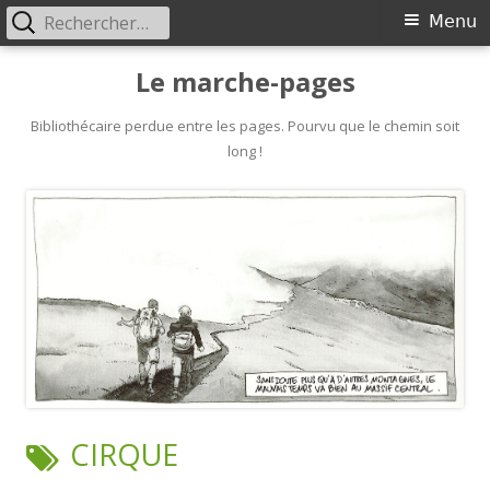
Rechercher :
Primary
Menu
Menu
Skip
Le marche-pages
to
content
Bibliothécaire perdue entre les pages. Pourvu que le chemin soit
long !
TAG:
CIRQUE