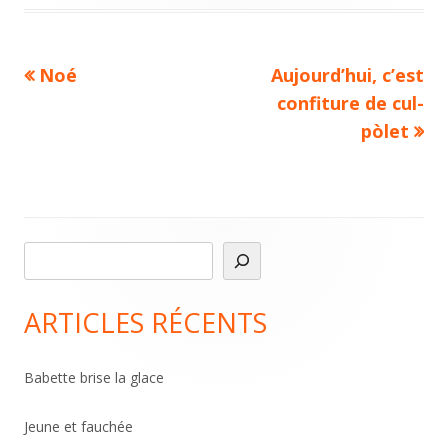
Previous
Next
Noé
Aujourd’hui, c’est
Navigation
article:
article:
confiture de cul-
de
pòlet
l’article
R
Main
e
Sidebar
c
ARTICLES RÉCENTS
h
e
Babette brise la glace
r
c
Jeune et fauchée