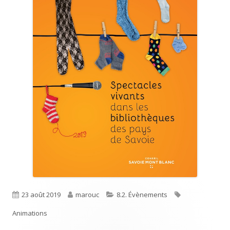
Published
Author
Categories
Tags
23 août 2019
marouc
8.2. Évènements
on
Animations