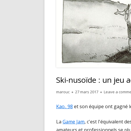
Ski-nusoïde : un jeu a
Author
Published
marouc
27 mars 2017
Leave a comme
on
Kao.. 98
et son équipe ont gagné le
La
Game Jam
, c'est l'équivalent d
amateurs et professionnels se réu