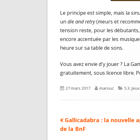
Le principe est simple, mais la sinu
un
die and retry
(meurs et recommen
tension reste, pour les débutants
encore accentuée par les musique
heure sur sa table de sons.
Vous avez envie d'y jouer ? La Ga
gratuitement, sous licence libre. 
Published
Author
Categor
27 mars 2017
marouc
5.3. Jeu
on
Previous
Gallicadabra : la nouvelle a
Navigation
article:
de la BnF
de