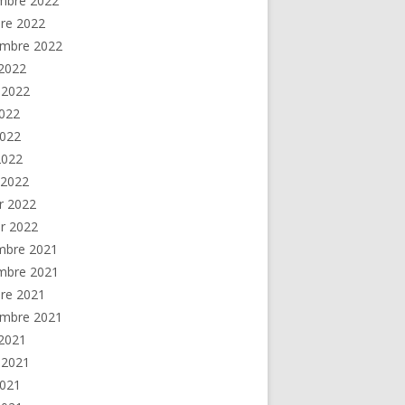
mbre 2022
re 2022
embre 2022
2022
t 2022
2022
2022
 2022
 2022
er 2022
er 2022
mbre 2021
mbre 2021
re 2021
embre 2021
2021
t 2021
2021