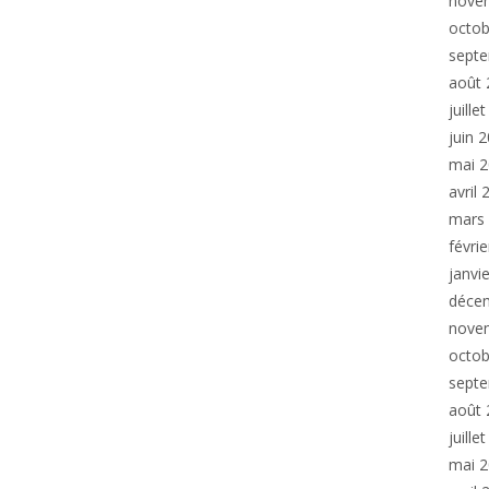
nove
octob
sept
août 
juille
juin 
mai 
avril
mars
févri
janvi
déce
nove
octob
sept
août 
juille
mai 