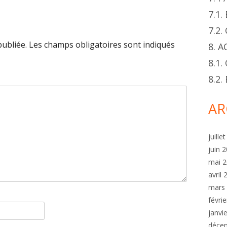
7.1
7.2
publiée.
Les champs obligatoires sont indiqués
8. 
8.1.
8.2
AR
juille
juin 
mai 
avril
mars
févri
janvi
déce