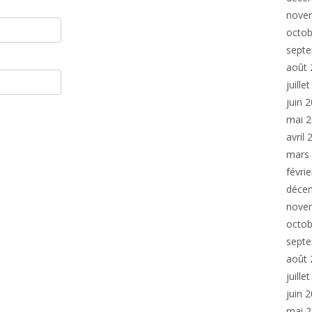
nove
octob
sept
août 
juille
juin 
mai 
avril
mars
févri
déce
nove
octob
sept
août 
juille
juin 
mai 