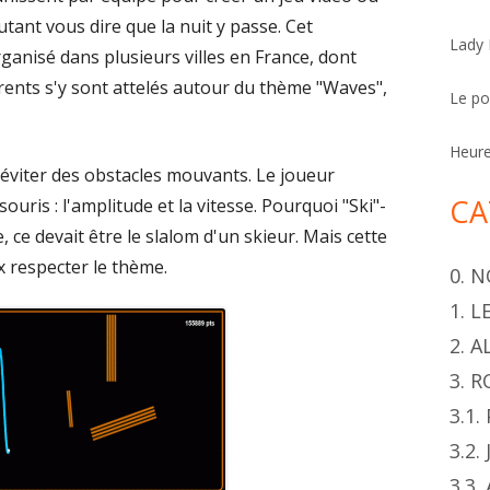
h
utant vous dire que la nuit y passe. Cet
Lady
e
ganisé dans plusieurs villes en France, dont
r
ents s'y sont attelés autour du thème "Waves",
Le p
Heur
'éviter des obstacles mouvants. Le joueur
CA
uris : l'amplitude et la vitesse. Pourquoi "Ski"-
, ce devait être le slalom d'un skieur. Mais cette
 respecter le thème.
0. 
1. 
2. 
3. 
3.1
3.2.
3.3.