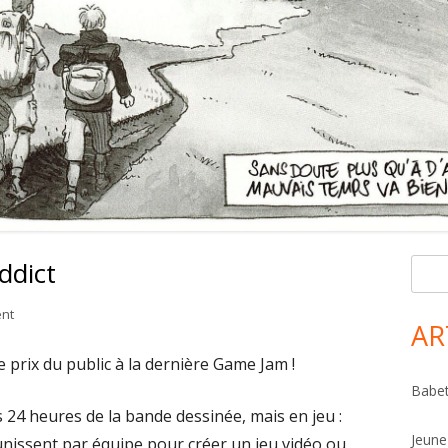
ddict
R
Ma
e
Si
on Ski-nusoïde : un jeu addict
nt
c
AR
h
 prix du public à la dernière Game Jam !
e
Babet
r
es 24 heures de la bande dessinée, mais en jeu :
c
Jeune
nissent par équipe pour créer un jeu vidéo ou