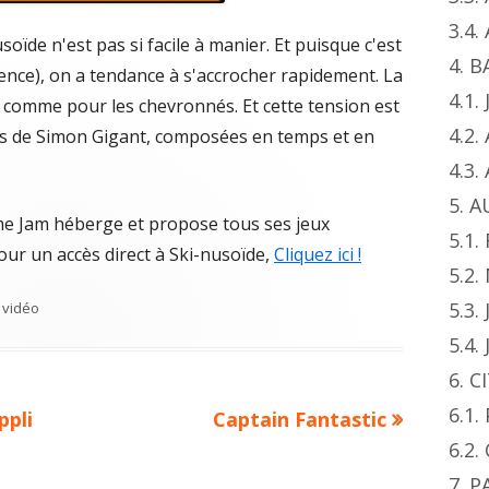
3.4
soïde n'est pas si facile à manier. Et puisque c'est
4. 
ce), on a tendance à s'accrocher rapidement. La
4.1.
, comme pour les chevronnés. Et cette tension est
4.2.
s de Simon Gigant, composées en temps et en
4.3
5. 
me Jam héberge et propose tous ses jeux
5.1.
Pour un accès direct à Ski-nusoïde,
Cliquez ici !
5.2
ies
5.3.
x vidéo
5.4.
6. 
6.1
Next
ppli
Captain Fantastic
article:
6.2.
7. 