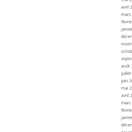
avril
mars
févri
janvi
déce
nove
octob
sept
août 
juille
juin 
mai 
avril
mars
févri
janvi
déce