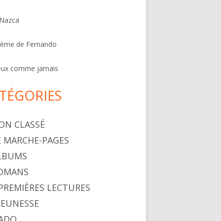
 Nazca
oème de Fernando
eux comme jamais
TÉGORIES
NON CLASSÉ
LE MARCHE-PAGES
ALBUMS
ROMANS
. PREMIÈRES LECTURES
 JEUNESSE
 ADO