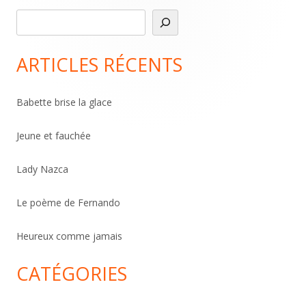
R
Main
e
Sidebar
c
ARTICLES RÉCENTS
h
e
Babette brise la glace
r
c
Jeune et fauchée
h
Lady Nazca
e
r
Le poème de Fernando
Heureux comme jamais
CATÉGORIES