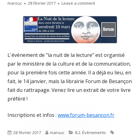
Author
Published
on La nuit de la lecture 
marouc
28 février 2017
Leave a comment
on
L'évènement de "la nuit de la lecture" est organisé
par le ministère de la culture et de la communication,
pour la première fois cette année. Il a déjà eu lieu, en
fait, le 14 janvier, mais la librairie Forum de Besançon
fait du rattrapage. Venez lire un extrait de votre livre
préféré !
Inscriptions et infos :
www.forum-besancon.fr
Published
Author
Categories
Tags
28 février 2017
marouc
8.2. Évènements