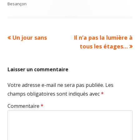
on
Besançon
Previous
Next
Un jour sans
Il n’a pas la lumière à
Navigation
article:
article:
tous les étages…
de
l’article
Laisser un commentaire
Votre adresse e-mail ne sera pas publiée.
Les
champs obligatoires sont indiqués avec
*
Commentaire
*