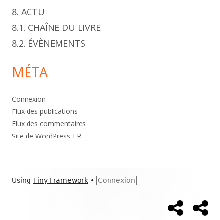
8. ACTU
8.1. CHAÎNE DU LIVRE
8.2. ÉVÈNEMENTS
MÉTA
Connexion
Flux des publications
Flux des commentaires
Site de WordPress-FR
Footer
Using
Tiny Framework
•
Connexion
Content
Accueil
À
Social
pr
Links