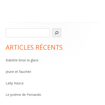
R
Main
e
Sidebar
c
ARTICLES RÉCENTS
h
e
Babette brise la glace
r
c
Jeune et fauchée
h
Lady Nazca
e
r
Le poème de Fernando