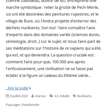
Étienne Davodeau, auteur de BD, entreprend une
marche symbolique : relier la grotte de Pech-Merle,
où ont été dessinées des peintures rupestres, et le
village de Bure, où l'Andra projette d'enterrer des
déchets nucléaires. Son but : faire connaître l'avis
d'experts dans des domaines variés (sciences dures,
sémiologie, droit...) sur le sujet, et nous faire part de
ses méditations sur l'histoire de ce sapiens qui a été,
qui est, et qui deviendra. La question cruciale est :
comment faire pour que, 100 000 ans après
l'enfouissement, une civilisation ne se fasse pas
éclater à la figure un cadeau du XXIème siècle...
"Le droit du sol"
...lire la suite
Published
Author
Categories
Tags
6 juillet 2022
marouc
4.3. Adulte
Nucléaire
,
on
Paysages
,
Randonnée