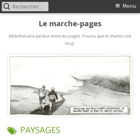
Rechercher :
Primary
Menu
Menu
Skip
Le marche-pages
to
content
Bibliothécaire perdue entre les pages. Pourvu que le chemin soit
long !
TAG:
PAYSAGES