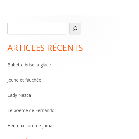
de
l’article
R
Main
e
Sidebar
c
ARTICLES RÉCENTS
h
e
Babette brise la glace
r
c
Jeune et fauchée
h
Lady Nazca
e
r
Le poème de Fernando
Heureux comme jamais