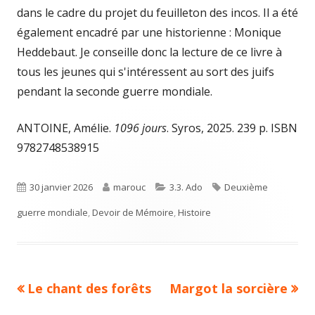
dans le cadre du projet du feuilleton des incos. Il a été
également encadré par une historienne : Monique
Heddebaut. Je conseille donc la lecture de ce livre à
tous les jeunes qui s'intéressent au sort des juifs
pendant la seconde guerre mondiale.
ANTOINE, Amélie.
1096 jours
. Syros, 2025. 239 p. ISBN
9782748538915
Published
Author
Categories
Tags
30 janvier 2026
marouc
3.3. Ado
Deuxième
on
guerre mondiale
,
Devoir de Mémoire
,
Histoire
Previous
Next
Le chant des forêts
Margot la sorcière
Navigation
article:
article: