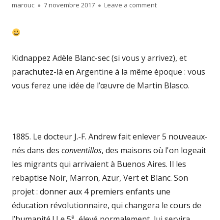
Author
Published
on La noirceur des c
marouc
7 novembre 2017
Leave a comment
on
Kidnappez Adèle Blanc-sec (si vous y arrivez), et
parachutez-là en Argentine à la même époque : vous
vous ferez une idée de l’œuvre de Martin Blasco.
1885. Le docteur J.-F. Andrew fait enlever 5 nouveaux-
nés dans des
conventillos
, des maisons où l'on logeait
les migrants qui arrivaient à Buenos Aires. Il les
rebaptise Noir, Marron, Azur, Vert et Blanc. Son
projet : donner aux 4 premiers enfants une
éducation révolutionnaire, qui changera le cours de
e
l’humanité ! Le 5
, élevé normalement, lui servira