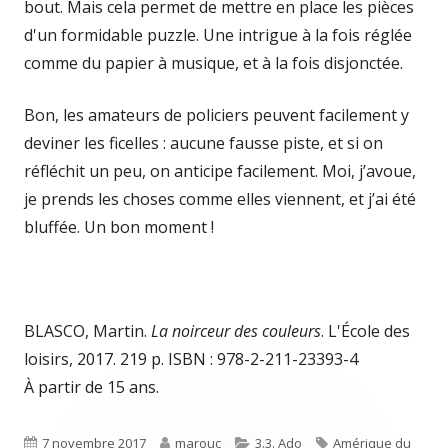
bout. Mais cela permet de mettre en place les pièces
d'un formidable puzzle. Une intrigue à la fois réglée
comme du papier à musique, et à la fois disjonctée.
Bon, les amateurs de policiers peuvent facilement y
deviner les ficelles : aucune fausse piste, et si on
réfléchit un peu, on anticipe facilement. Moi, j’avoue,
je prends les choses comme elles viennent, et j’ai été
bluffée. Un bon moment !
BLASCO, Martin.
La noirceur des couleurs
. L'École des
loisirs, 2017. 219 p. ISBN : 978-2-211-23393-4
À partir de 15 ans.
Published
Author
Categories
Tags
7 novembre 2017
marouc
3.3. Ado
Amérique du