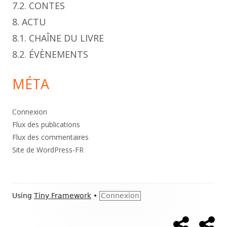
7.2. CONTES
8. ACTU
8.1. CHAÎNE DU LIVRE
8.2. ÉVÈNEMENTS
MÉTA
Connexion
Flux des publications
Flux des commentaires
Site de WordPress-FR
Footer
Using
Tiny Framework
•
Connexion
Content
Accueil
À
Social
pr