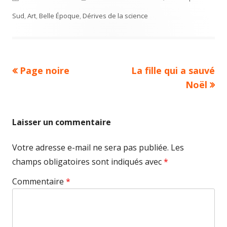
on
Sud
,
Art
,
Belle Époque
,
Dérives de la science
Previous
Next
Page noire
La fille qui a sauvé
Navigation
article:
article:
Noël
de
l’article
Laisser un commentaire
Votre adresse e-mail ne sera pas publiée.
Les
champs obligatoires sont indiqués avec
*
Commentaire
*