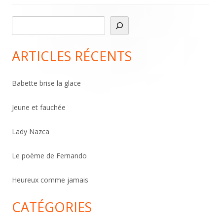
R
Main
e
Sidebar
c
ARTICLES RÉCENTS
h
e
Babette brise la glace
r
c
Jeune et fauchée
h
Lady Nazca
e
r
Le poème de Fernando
Heureux comme jamais
CATÉGORIES